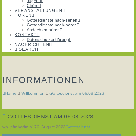
Jugend
Chöre
VERANSTALTUNGEN
HÖREN
Gottesdienste nach-sehen
Gottesdienste nach-hören
Andachten hören
KONTAKT
Datenschutzerklärung
NACHRICHTEN
SEARCH
INFORMATIONEN
Home
Willkommen
Gottesdienst am 06.08.2023
GOTTESDIENST AM 06.08.2023
wp_pfmhadmin17
6. August 2023
Gottesdienst