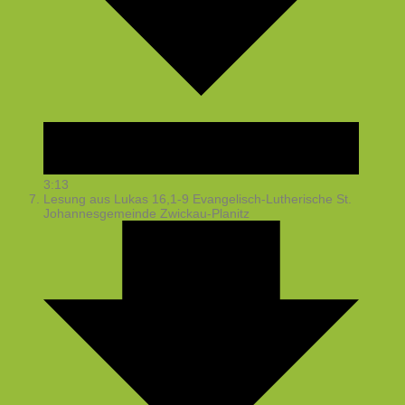
3:13
Lesung aus Lukas 16,1-9
Evangelisch-Lutherische St.
Johannesgemeinde Zwickau-Planitz