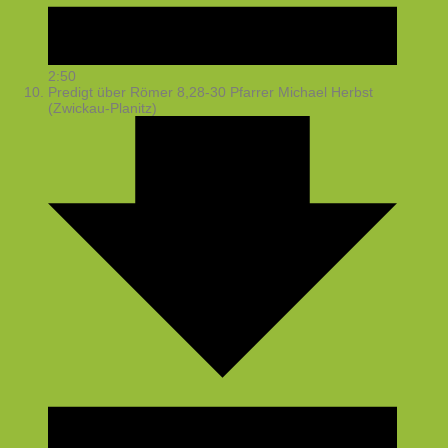
2:50
Predigt über Römer 8,28-30
Pfarrer Michael Herbst
(Zwickau-Planitz)