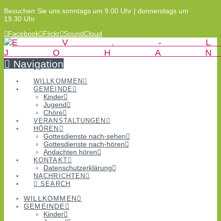
Besuchen Sie uns sonntags um 9.00 Uhr | donnerstags um
19.30 Uhr
Facebook
Flickr
SoundCloud
Navigation
WILLKOMMEN
GEMEINDE
Kinder
Jugend
Chöre
VERANSTALTUNGEN
HÖREN
Gottesdienste nach-sehen
Gottesdienste nach-hören
Andachten hören
KONTAKT
Datenschutzerklärung
NACHRICHTEN
SEARCH
WILLKOMMEN
GEMEINDE
Kinder