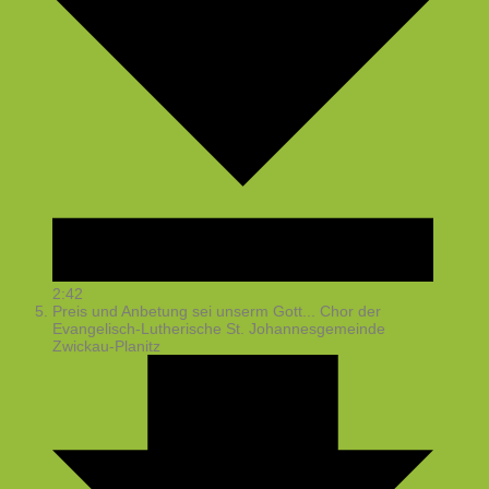
2:42
Preis und Anbetung sei unserm Gott...
Chor der
Evangelisch-Lutherische St. Johannesgemeinde
Zwickau-Planitz