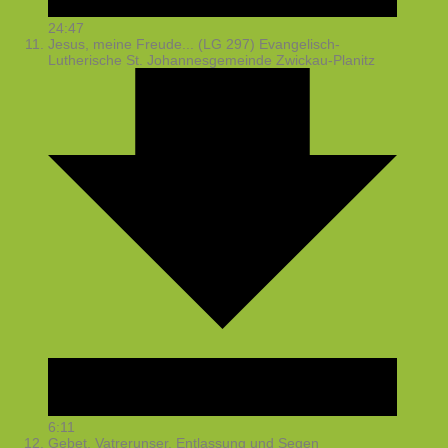
24:47
Jesus, meine Freude... (LG 297)
Evangelisch-
Lutherische St. Johannesgemeinde Zwickau-Planitz
6:11
Gebet, Vatrerunser, Entlassung und Segen