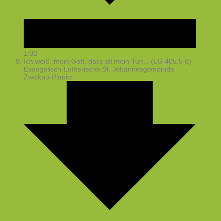
1:32
Ich weiß, mein Gott, dass all mein Tun... (LG 405,5-8)
Evangelisch-Lutherische St. Johannesgemeinde
Zwickau-Planitz