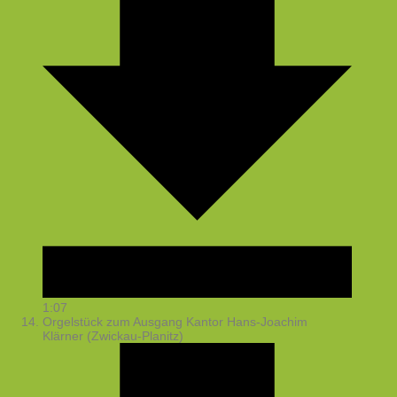
1:07
Orgelstück zum Ausgang
Kantor Hans-Joachim
Klärner (Zwickau-Planitz)