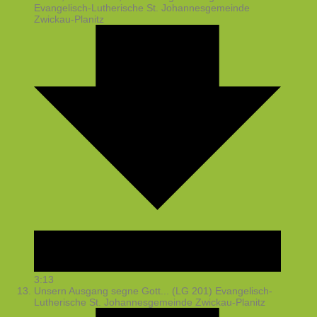
Evangelisch-Lutherische St. Johannesgemeinde
Zwickau-Planitz
3:13
Unsern Ausgang segne Gott... (LG 201)
Evangelisch-
Lutherische St. Johannesgemeinde Zwickau-Planitz