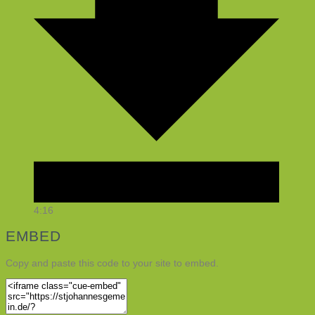
4:16
EMBED
Copy and paste this code to your site to embed.