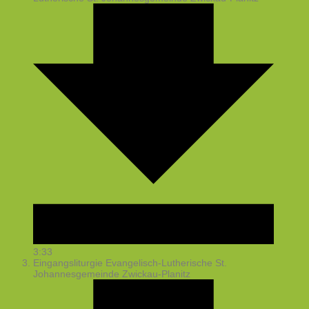
3:33
Eingangsliturgie
Evangelisch-Lutherische St.
Johannesgemeinde Zwickau-Planitz