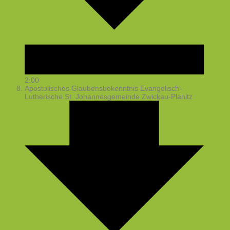
2:00
Apostolisches Glaubensbekenntnis
Evangelisch-
Lutherische St. Johannesgemeinde Zwickau-Planitz