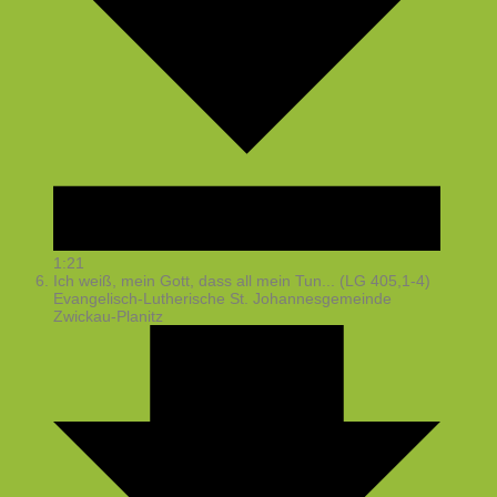
1:21
Ich weiß, mein Gott, dass all mein Tun... (LG 405,1-4)
Evangelisch-Lutherische St. Johannesgemeinde
Zwickau-Planitz