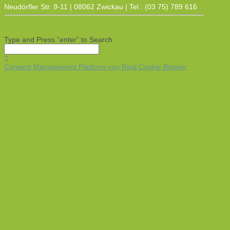
Neudörfler Str. 9-11 | 08062 Zwickau | Tel.: (03 75) 789 616
Type and Press “enter” to Search
Consent Management Platform von Real Cookie Banner