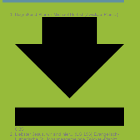
Begrüßund
Pfarrer Michael Herbst (Zwickau-Planitz)
0:35
Liebster Jesus, wir sind hier... (LG 196)
Evangelisch-
Lutherische St. Johannesgemeinde Zwickau-Planitz