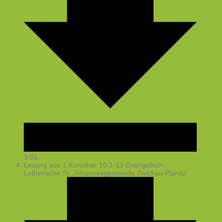
3:55
Lesung aus 1.Korinther 10,1-13
Evangelisch-
Lutherische St. Johannesgemeinde Zwickau-Planitz