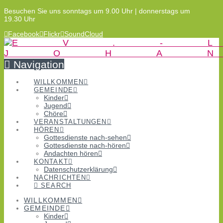
Besuchen Sie uns sonntags um 9.00 Uhr | donnerstags um
19.30 Uhr
Facebook
Flickr
SoundCloud
Navigation
WILLKOMMEN
GEMEINDE
Kinder
Jugend
Chöre
VERANSTALTUNGEN
HÖREN
Gottesdienste nach-sehen
Gottesdienste nach-hören
Andachten hören
KONTAKT
Datenschutzerklärung
NACHRICHTEN
SEARCH
WILLKOMMEN
GEMEINDE
Kinder