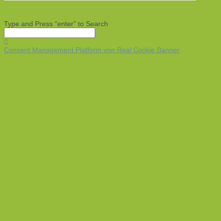
Type and Press “enter” to Search
Consent Management Platform von Real Cookie Banner