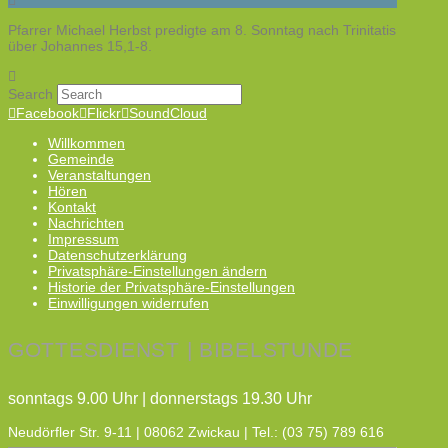
Pfarrer Michael Herbst predigte am 8. Sonntag nach Trinitatis
über Johannes 15,1-8.
Search
Facebook
Flickr
SoundCloud
Willkommen
Gemeinde
Veranstaltungen
Hören
Kontakt
Nachrichten
Impressum
Datenschutzerklärung
Privatsphäre-Einstellungen ändern
Historie der Privatsphäre-Einstellungen
Einwilligungen widerrufen
GOTTESDIENST | BIBELSTUNDE
sonntags 9.00 Uhr | donnerstags 19.30 Uhr
Neudörfler Str. 9-11 | 08062 Zwickau | Tel.: (03 75) 789 616