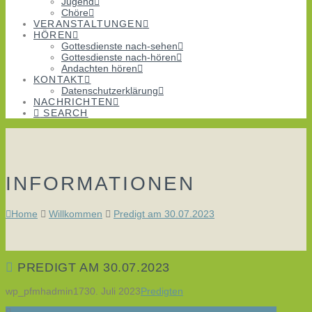
Jugend
Chöre
VERANSTALTUNGEN
HÖREN
Gottesdienste nach-sehen
Gottesdienste nach-hören
Andachten hören
KONTAKT
Datenschutzerklärung
NACHRICHTEN
SEARCH
INFORMATIONEN
Home
Willkommen
Predigt am 30.07.2023
PREDIGT AM 30.07.2023
wp_pfmhadmin17
30. Juli 2023
Predigten