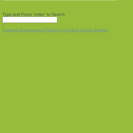
Type and Press “enter” to Search
Consent Management Platform von Real Cookie Banner