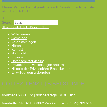
Pfarrer Michael Herbst predigte am 6. Sonntag nach Trinitatis
über Ester 4,12-17.
Search
Facebook
Flickr
SoundCloud
Willkommen
Gemeinde
Veranstaltungen
Hören
Kontakt
Nachrichten
Impressum
Datenschutzerklärung
Privatsphäre-Einstellungen ändern
Historie der Privatsphäre-Einstellungen
Einwilligungen widerrufen
GOTTESDIENST | BIBELSTUNDE
sonntags 9.00 Uhr | donnerstags 19.30 Uhr
Neudörfler Str. 9-11 | 08062 Zwickau | Tel.: (03 75) 789 616