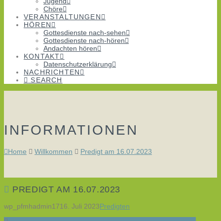
Jugend
Chöre
VERANSTALTUNGEN
HÖREN
Gottesdienste nach-sehen
Gottesdienste nach-hören
Andachten hören
KONTAKT
Datenschutzerklärung
NACHRICHTEN
SEARCH
INFORMATIONEN
Home
Willkommen
Predigt am 16.07.2023
PREDIGT AM 16.07.2023
wp_pfmhadmin17
16. Juli 2023
Predigten