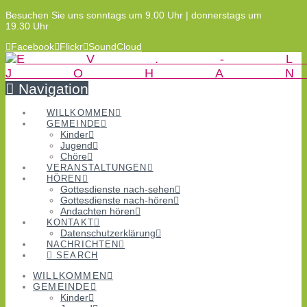
Besuchen Sie uns sonntags um 9.00 Uhr | donnerstags um
19.30 Uhr
Facebook
Flickr
SoundCloud
Navigation
WILLKOMMEN
GEMEINDE
Kinder
Jugend
Chöre
VERANSTALTUNGEN
HÖREN
Gottesdienste nach-sehen
Gottesdienste nach-hören
Andachten hören
KONTAKT
Datenschutzerklärung
NACHRICHTEN
SEARCH
WILLKOMMEN
GEMEINDE
Kinder