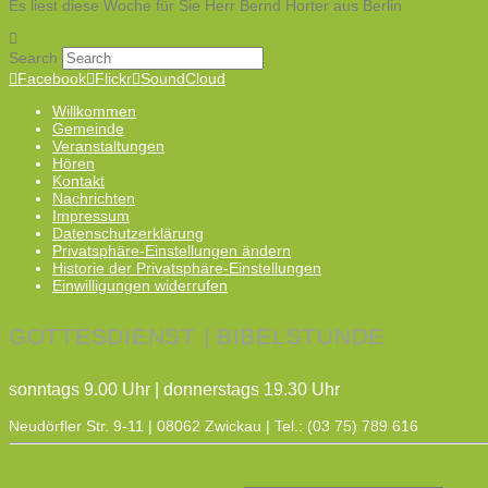
Es liest diese Woche für Sie Herr Bernd Horter aus Berlin
Search
Facebook
Flickr
SoundCloud
Willkommen
Gemeinde
Veranstaltungen
Hören
Kontakt
Nachrichten
Impressum
Datenschutzerklärung
Privatsphäre-Einstellungen ändern
Historie der Privatsphäre-Einstellungen
Einwilligungen widerrufen
GOTTESDIENST | BIBELSTUNDE
sonntags 9.00 Uhr | donnerstags 19.30 Uhr
Neudörfler Str. 9-11 | 08062 Zwickau | Tel.: (03 75) 789 616