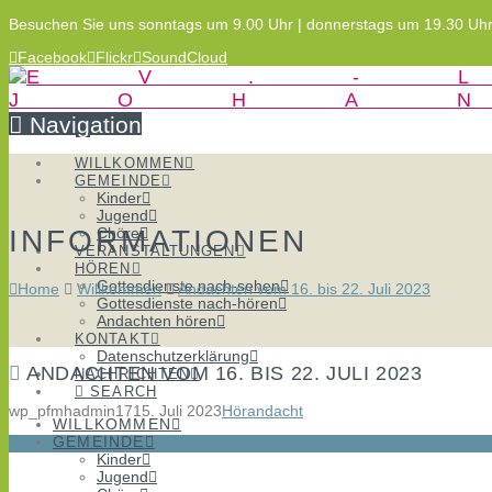
Besuchen Sie uns sonntags um 9.00 Uhr | donnerstags um 19.30 Uh
Facebook
Flickr
SoundCloud
Navigation
WILLKOMMEN
GEMEINDE
Kinder
Jugend
INFORMATIONEN
Chöre
VERANSTALTUNGEN
HÖREN
Gottesdienste nach-sehen
Home
Willkommen
Andachten vom 16. bis 22. Juli 2023
Gottesdienste nach-hören
Andachten hören
KONTAKT
Datenschutzerklärung
ANDACHTEN VOM 16. BIS 22. JULI 2023
NACHRICHTEN
SEARCH
wp_pfmhadmin17
15. Juli 2023
Hörandacht
WILLKOMMEN
GEMEINDE
Kinder
Jugend