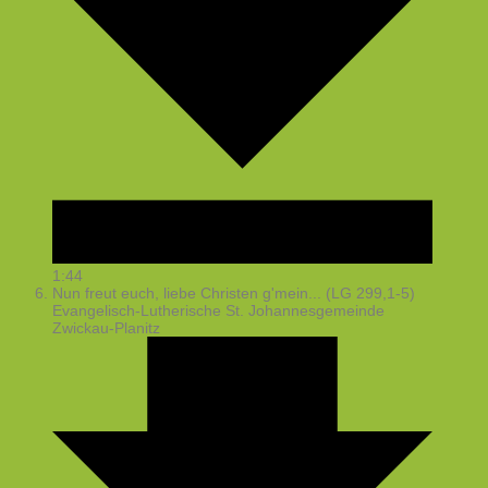
1:44
Nun freut euch, liebe Christen g'mein... (LG 299,1-5)
Evangelisch-Lutherische St. Johannesgemeinde
Zwickau-Planitz