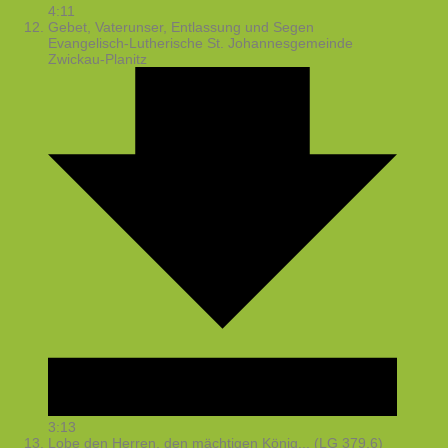
4:11
Gebet, Vaterunser, Entlassung und Segen
Evangelisch-Lutherische St. Johannesgemeinde
Zwickau-Planitz
3:13
Lobe den Herren, den mächtigen König... (LG 379,6)