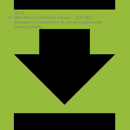
20:14
Mein Mund soll fröhlich preisen... (LG 381)
Evangelisch-Lutherische St. Johannesgemeinde
Zwickau-Planitz