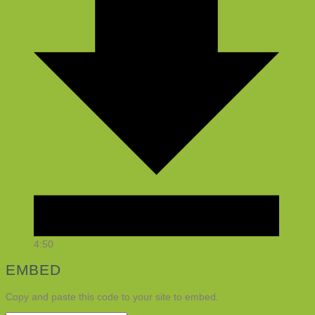
4:50
EMBED
Copy and paste this code to your site to embed.