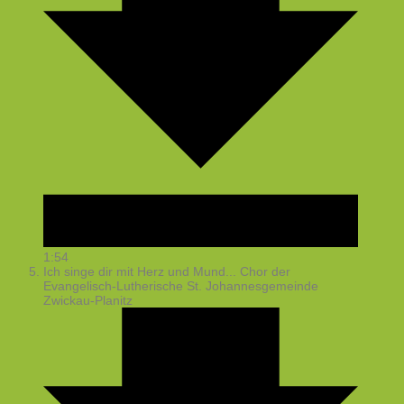
1:54
Ich singe dir mit Herz und Mund...
Chor der
Evangelisch-Lutherische St. Johannesgemeinde
Zwickau-Planitz