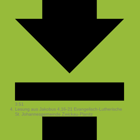
3:51
Lesung aus Jakobus 4,16-21
Evangelisch-Lutherische
St. Johannesgemeinde Zwickau-Planitz