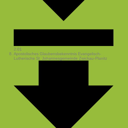
2:01
Apostolisches Glaubensbekenntnis
Evangelisch-
Lutherische St. Johannesgemeinde Zwickau-Planitz