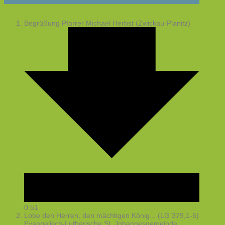
Begrüßung
Pfarrer Michael Herbst (Zwickau-Planitz)
0:51
Lobe den Herren, den mächtigen König... (LG 379,1-5)
Evangelisch-Lutherische St. Johannesgemeinde