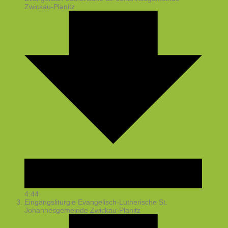
Zwickau-Planitz
4:44
Eingangsliturgie
Evangelisch-Lutherische St.
Johannesgemeinde Zwickau-Planitz