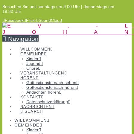
Besuchen Sie uns sonntags um 9.00 Uhr | donnerstags um
19.30 Uhr
Facebook
Flickr
SoundCloud
Navigation
WILLKOMMEN
GEMEINDE
Kinder
Jugend
Chöre
VERANSTALTUNGEN
HÖREN
Gottesdienste nach-sehen
Gottesdienste nach-hören
Andachten hören
KONTAKT
Datenschutzerklärung
NACHRICHTEN
SEARCH
WILLKOMMEN
GEMEINDE
Kinder