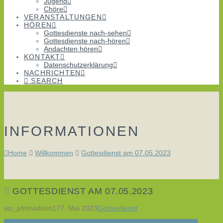
Jugend
Chöre
VERANSTALTUNGEN
HÖREN
Gottesdienste nach-sehen
Gottesdienste nach-hören
Andachten hören
KONTAKT
Datenschutzerklärung
NACHRICHTEN
SEARCH
INFORMATIONEN
Home
Willkommen
Gottesdienst am 07.05.2023
GOTTESDIENST AM 07.05.2023
wp_pfmhadmin17
7. Mai 2023
Gottesdienst