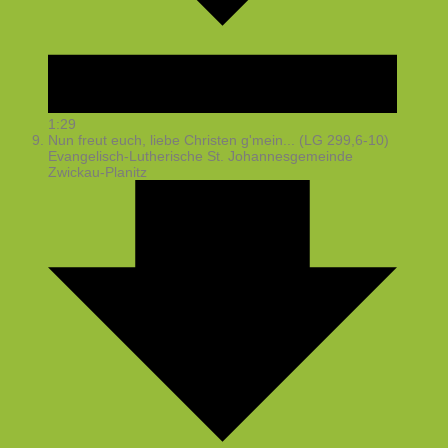
1:29
Nun freut euch, liebe Christen g'mein... (LG 299,6-10)
Evangelisch-Lutherische St. Johannesgemeinde
Zwickau-Planitz