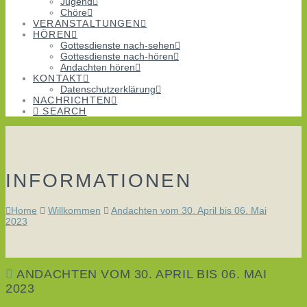
Jugend
Chöre
VERANSTALTUNGEN
HÖREN
Gottesdienste nach-sehen
Gottesdienste nach-hören
Andachten hören
KONTAKT
Datenschutzerklärung
NACHRICHTEN
SEARCH
INFORMATIONEN
Home
Willkommen
Andachten vom 30. April bis 06. Mai
2023
ANDACHTEN VOM 30. APRIL BIS 06. MAI
2023