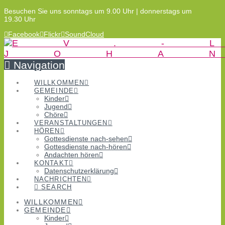
Besuchen Sie uns sonntags um 9.00 Uhr | donnerstags um
19.30 Uhr
Facebook
Flickr
SoundCloud
Navigation
WILLKOMMEN
GEMEINDE
Kinder
Jugend
Chöre
VERANSTALTUNGEN
HÖREN
Gottesdienste nach-sehen
Gottesdienste nach-hören
Andachten hören
KONTAKT
Datenschutzerklärung
NACHRICHTEN
SEARCH
WILLKOMMEN
GEMEINDE
Kinder