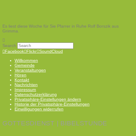
Es liest diese Woche für Sie Pfarrer in Ruhe Rolf Borszik aus
Grimma.
Search
Facebook
Flickr
SoundCloud
Willkommen
Gemeinde
Veranstaltungen
Hören
Kontakt
Nachrichten
Impressum
Datenschutzerklärung
Privatsphäre-Einstellungen ändern
Historie der Privatsphäre-Einstellungen
Einwilligungen widerrufen
GOTTESDIENST | BIBELSTUNDE