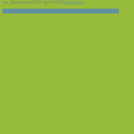
wp_pfmhadmin17
29. April 2023
Hörandacht