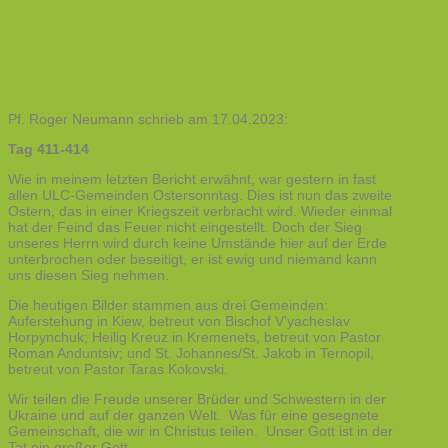
Pf. Roger Neumann schrieb am 17.04.2023:
Tag 411-414
Wie in meinem letzten Bericht erwähnt, war gestern in fast
allen ULC-Gemeinden Ostersonntag. Dies ist nun das zweite
Ostern, das in einer Kriegszeit verbracht wird. Wieder einmal
hat der Feind das Feuer nicht eingestellt. Doch der Sieg
unseres Herrn wird durch keine Umstände hier auf der Erde
unterbrochen oder beseitigt, er ist ewig und niemand kann
uns diesen Sieg nehmen.
Die heutigen Bilder stammen aus drei Gemeinden:
Auferstehung in Kiew, betreut von Bischof V’yacheslav
Horpynchuk; Heilig Kreuz in Kremenets, betreut von Pastor
Roman Anduntsiv; und St. Johannes/St. Jakob in Ternopil,
betreut von Pastor Taras Kokovski.
Wir teilen die Freude unserer Brüder und Schwestern in der
Ukraine und auf der ganzen Welt. Was für eine gesegnete
Gemeinschaft, die wir in Christus teilen. Unser Gott ist in der
Tat ein großer Gott.