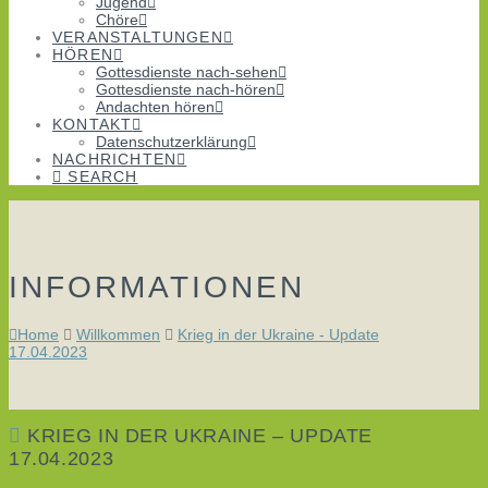
Jugend
Chöre
VERANSTALTUNGEN
HÖREN
Gottesdienste nach-sehen
Gottesdienste nach-hören
Andachten hören
KONTAKT
Datenschutzerklärung
NACHRICHTEN
SEARCH
INFORMATIONEN
Home
Willkommen
Krieg in der Ukraine - Update
17.04.2023
KRIEG IN DER UKRAINE – UPDATE
17.04.2023