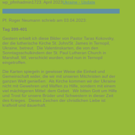
wp_pfmhadmin17
23. April 2023
Ukraine - Update
Pf. Roger Neumann schrieb am 03.04.2023:
Tag 399-401
Gestern erhielt ich diese Bilder von Pastor Taras Kokovsky,
der die lutherische Kirche St. John/St. James in Ternopil,
Ukraine, betreut. Die Valentinskarten, die von den
Sonntagsschulkindern der St. Paul Lutheran Church in
Marshall, WI, verschickt wurden, sind nun in Ternopil
eingetroffen.
Die Karten spiegeln in gewisser Weise die Einheit und
Gemeinschaft wider, die wir mit unseren Mitchristen auf der
ganzen Welt genießen. Als Kirche kommen wir der Ukraine
nicht mit Gewehren und Waffen zu Hilfe, sondern mit einem
viel mächtigeren Mittel: dem Gebet. Wir bitten Gott um Hilfe
und Trost für unsere Brüder und Schwestern in dieser Zeit
des Krieges. Dieses Zeichen der christlichen Liebe ist
kraftvoll und dauerhaft.