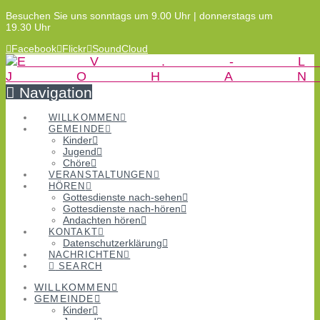
Besuchen Sie uns sonntags um 9.00 Uhr | donnerstags um
19.30 Uhr
Facebook
Flickr
SoundCloud
Navigation
WILLKOMMEN
GEMEINDE
Kinder
Jugend
Chöre
VERANSTALTUNGEN
HÖREN
Gottesdienste nach-sehen
Gottesdienste nach-hören
Andachten hören
KONTAKT
Datenschutzerklärung
NACHRICHTEN
SEARCH
WILLKOMMEN
GEMEINDE
Kinder