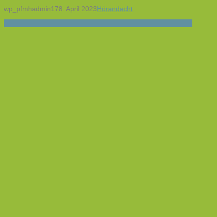
wp_pfmhadmin17
8. April 2023
Hörandacht