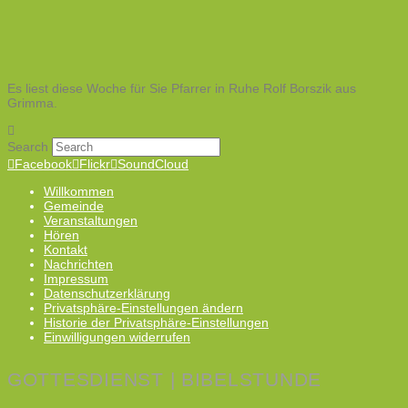
Es liest diese Woche für Sie Pfarrer in Ruhe Rolf Borszik aus
Grimma.
Search
Facebook
Flickr
SoundCloud
Willkommen
Gemeinde
Veranstaltungen
Hören
Kontakt
Nachrichten
Impressum
Datenschutzerklärung
Privatsphäre-Einstellungen ändern
Historie der Privatsphäre-Einstellungen
Einwilligungen widerrufen
GOTTESDIENST | BIBELSTUNDE