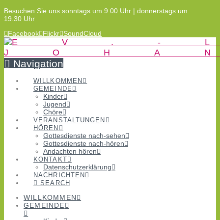
Besuchen Sie uns sonntags um 9.00 Uhr | donnerstags um
19.30 Uhr
Facebook
Flickr
SoundCloud
Navigation
WILLKOMMEN
GEMEINDE
Kinder
Jugend
Chöre
VERANSTALTUNGEN
HÖREN
Gottesdienste nach-sehen
Gottesdienste nach-hören
Andachten hören
KONTAKT
Datenschutzerklärung
NACHRICHTEN
SEARCH
WILLKOMMEN
GEMEINDE