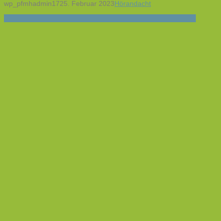
wp_pfmhadmin17
25. Februar 2023
Hörandacht