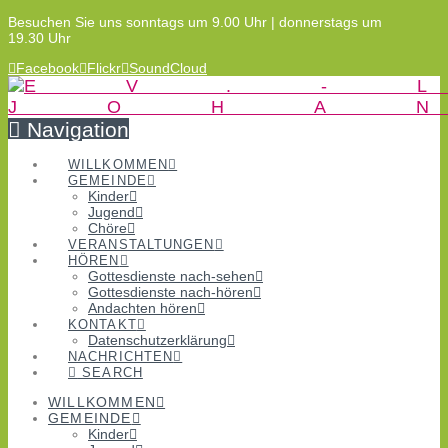
Besuchen Sie uns sonntags um 9.00 Uhr | donnerstags um
19.30 Uhr
Facebook
Flickr
SoundCloud
Navigation
WILLKOMMEN
GEMEINDE
Kinder
Jugend
Chöre
VERANSTALTUNGEN
HÖREN
Gottesdienste nach-sehen
Gottesdienste nach-hören
Andachten hören
KONTAKT
Datenschutzerklärung
NACHRICHTEN
SEARCH
WILLKOMMEN
GEMEINDE
Kinder