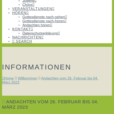
Jugend
Chöre
VERANSTALTUNGEN
HÖREN
Gottesdienste nach-sehen
Gottesdienste nach-hören
Andachten hören
KONTAKT
Datenschutzerklärung
NACHRICHTEN
SEARCH
INFORMATIONEN
Home
Willkommen
Andachten vom 26. Februar bis 04.
März 2023
ANDACHTEN VOM 26. FEBRUAR BIS 04.
MÄRZ 2023