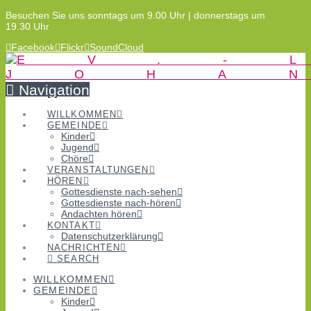
Besuchen Sie uns sonntags um 9.00 Uhr | donnerstags um
19.30 Uhr
Facebook
Flickr
SoundCloud
Navigation
WILLKOMMEN
GEMEINDE
Kinder
Jugend
Chöre
VERANSTALTUNGEN
HÖREN
Gottesdienste nach-sehen
Gottesdienste nach-hören
Andachten hören
KONTAKT
Datenschutzerklärung
NACHRICHTEN
SEARCH
WILLKOMMEN
GEMEINDE
Kinder