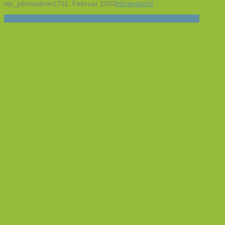
wp_pfmhadmin17
11. Februar 2023
Hörandacht