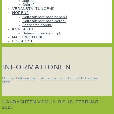
Jugend
Chöre
VERANSTALTUNGEN
HÖREN
Gottesdienste nach-sehen
Gottesdienste nach-hören
Andachten hören
KONTAKT
Datenschutzerklärung
NACHRICHTEN
SEARCH
INFORMATIONEN
Home
Willkommen
Andachten vom 12. bis 18. Februar
2023
ANDACHTEN VOM 12. BIS 18. FEBRUAR
2023