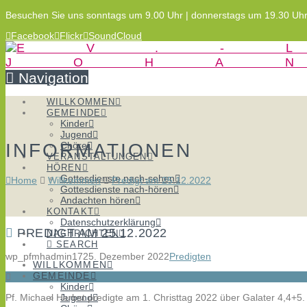
Besuchen Sie uns sonntags um 9.00 Uhr | donnerstags um 19.30 Uh
Facebook
Flickr
SoundCloud
Navigation
WILLKOMMEN
GEMEINDE
Kinder
Jugend
INFORMATIONEN
Chöre
VERANSTALTUNGEN
HÖREN
Gottesdienste nach-sehen
Home
Willkommen
Predigt am 25.12.2022
Gottesdienste nach-hören
Andachten hören
KONTAKT
Datenschutzerklärung
PREDIGT AM 25.12.2022
NACHRICHTEN
SEARCH
wp_pfmhadmin17
25. Dezember 2022
Predigten
WILLKOMMEN
GEMEINDE
Kinder
Pf. Michael Herbst predigte am 1. Christtag 2022 über Galater 4,4+5.
Jugend