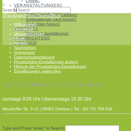
Chöre
VERANSTALTUNGEN
Search
HÖREN
Gottesdienste nach-sehen
Facebook
Flickr
SoundCloud
Gottesdienste nach-hören
Andachten hören
Willkommen
KONTAKT
Gemeinde
Datenschutzerklärung
Veranstaltungen
NACHRICHTEN
Hören
SEARCH
Kontakt
Nachrichten
Impressum
Datenschutzerklärung
Privatsphäre-Einstellungen ändern
Historie der Privatsphäre-Einstellungen
Einwilligungen widerrufen
GOTTESDIENST | BIBELSTUNDE
sonntags 9.00 Uhr | donnerstags 19.30 Uhr
Neudörfler Str. 9-11 | 08062 Zwickau | Tel.: (03 75) 789 616
Type and Press “enter” to Search