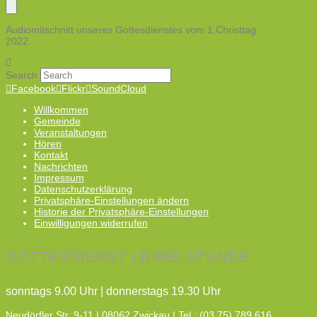
Audiomitschnitt unseres Gottesdienstes vom 1.Christtag
2022.
Search
Facebook
Flickr
SoundCloud
Willkommen
Gemeinde
Veranstaltungen
Hören
Kontakt
Nachrichten
Impressum
Datenschutzerklärung
Privatsphäre-Einstellungen ändern
Historie der Privatsphäre-Einstellungen
Einwilligungen widerrufen
GOTTESDIENST | BIBELSTUNDE
sonntags 9.00 Uhr | donnerstags 19.30 Uhr
Neudörfler Str. 9-11 | 08062 Zwickau | Tel.: (03 75) 789 616