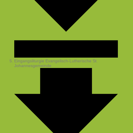
Eingangsliturgie
Evangelisch-Lutherische St.
Johannesgemeinde