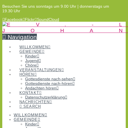
Besuchen Sie uns sonntags um 9.00 Uhr | donnerstags um
19.30 Uhr
Facebook
Flickr
SoundCloud
Navigation
WILLKOMMEN
GEMEINDE
Kinder
Jugend
Chöre
VERANSTALTUNGEN
HÖREN
Gottesdienste nach-sehen
Gottesdienste nach-hören
Andachten hören
KONTAKT
Datenschutzerklärung
NACHRICHTEN
SEARCH
WILLKOMMEN
GEMEINDE
Kinder