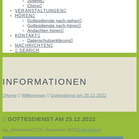
Jugend
Chöre
VERANSTALTUNGEN
HÖREN
Gottesdienste nach-sehen
Gottesdienste nach-hören
Andachten hören
KONTAKT
Datenschutzerklärung
NACHRICHTEN
SEARCH
INFORMATIONEN
Home
Willkommen
Gottesdienst am 25.12.2022
GOTTESDIENST AM 25.12.2022
wp_pfmhadmin17
25. Dezember 2022
Gottesdienst