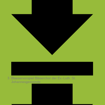
Blaeservorspiel
Bläserchor der Ev.-Luth. St.
Johannesgemeinde