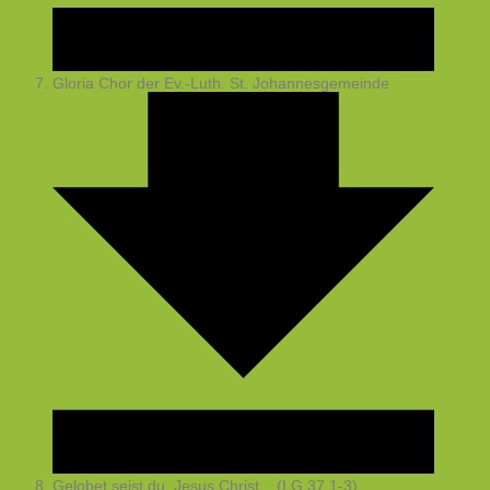
Gloria
Chor der Ev.-Luth. St. Johannesgemeinde
Gelobet seist du, Jesus Christ... (LG 37,1-3)