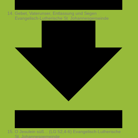
Gebet, Vaterunser, Entlassung und Segen
Evangelisch-Lutherische St. Johannesgemeinde
O Jesulein süß... (LG 52,4-6)
Evangelisch-Lutherische
St. Johannesgemeinde