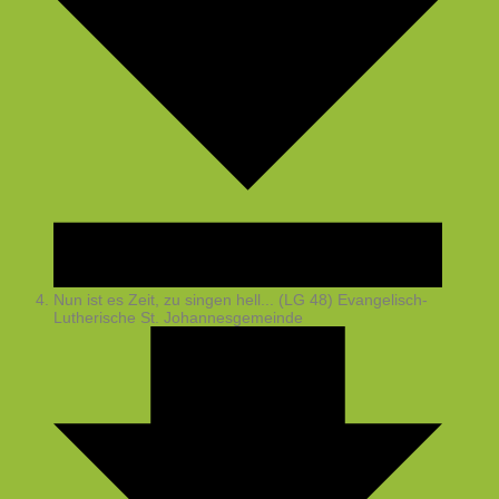
Nun ist es Zeit, zu singen hell... (LG 48)
Evangelisch-
Lutherische St. Johannesgemeinde