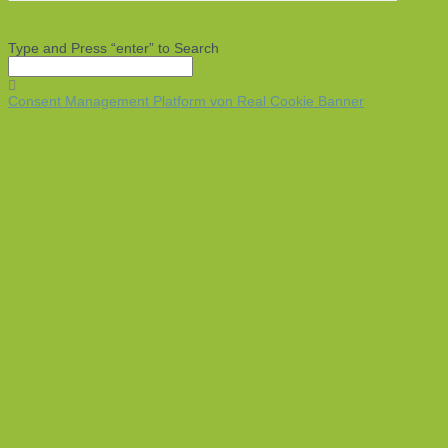
Type and Press “enter” to Search
Consent Management Platform von Real Cookie Banner