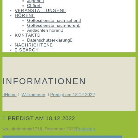
Jugend
Chöre
VERANSTALTUNGEN
HÖREN
Gottesdienste nach-sehen
Gottesdienste nach-hören
Andachten hören
KONTAKT
Datenschutzerklärung
NACHRICHTEN
SEARCH
INFORMATIONEN
Home
Willkommen
Predigt am 18.12.2022
PREDIGT AM 18.12.2022
wp_pfmhadmin17
18. Dezember 2022
Predigten