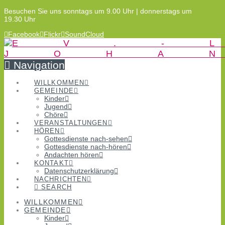
Besuchen Sie uns sonntags um 9.00 Uhr | donnerstags um
19.30 Uhr
Facebook
Flickr
SoundCloud
Navigation
WILLKOMMEN
GEMEINDE
Kinder
Jugend
Chöre
VERANSTALTUNGEN
HÖREN
Gottesdienste nach-sehen
Gottesdienste nach-hören
Andachten hören
KONTAKT
Datenschutzerklärung
NACHRICHTEN
SEARCH
WILLKOMMEN
GEMEINDE
Kinder