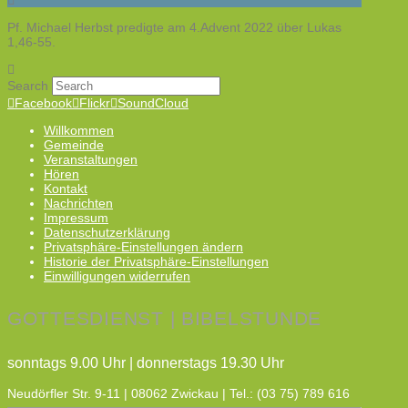
Pf. Michael Herbst predigte am 4.Advent 2022 über Lukas
1,46-55.
Search
Facebook
Flickr
SoundCloud
Willkommen
Gemeinde
Veranstaltungen
Hören
Kontakt
Nachrichten
Impressum
Datenschutzerklärung
Privatsphäre-Einstellungen ändern
Historie der Privatsphäre-Einstellungen
Einwilligungen widerrufen
GOTTESDIENST | BIBELSTUNDE
sonntags 9.00 Uhr | donnerstags 19.30 Uhr
Neudörfler Str. 9-11 | 08062 Zwickau | Tel.: (03 75) 789 616