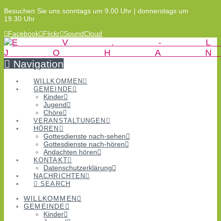
Besuchen Sie uns sonntags um 9.00 Uhr | donnerstags um
19.30 Uhr
Facebook
Flickr
SoundCloud
Navigation
WILLKOMMEN
GEMEINDE
Kinder
Jugend
Chöre
VERANSTALTUNGEN
HÖREN
Gottesdienste nach-sehen
Gottesdienste nach-hören
Andachten hören
KONTAKT
Datenschutzerklärung
NACHRICHTEN
SEARCH
WILLKOMMEN
GEMEINDE
Kinder