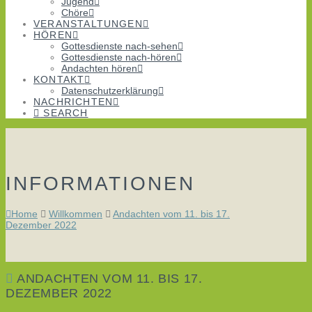
Jugend
Chöre
VERANSTALTUNGEN
HÖREN
Gottesdienste nach-sehen
Gottesdienste nach-hören
Andachten hören
KONTAKT
Datenschutzerklärung
NACHRICHTEN
SEARCH
INFORMATIONEN
Home
Willkommen
Andachten vom 11. bis 17.
Dezember 2022
ANDACHTEN VOM 11. BIS 17.
DEZEMBER 2022