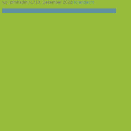
wp_pfmhadmin17
10. Dezember 2022
Hörandacht