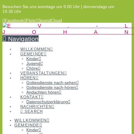
Besuchen Sie uns sonntags um 9.00 Uhr | donnerstags um
19.30 Uhr
Facebook
Flickr
SoundCloud
Navigation
WILLKOMMEN
GEMEINDE
Kinder
Jugend
Chöre
VERANSTALTUNGEN
HÖREN
Gottesdienste nach-sehen
Gottesdienste nach-hören
Andachten hören
KONTAKT
Datenschutzerklärung
NACHRICHTEN
SEARCH
WILLKOMMEN
GEMEINDE
Kinder