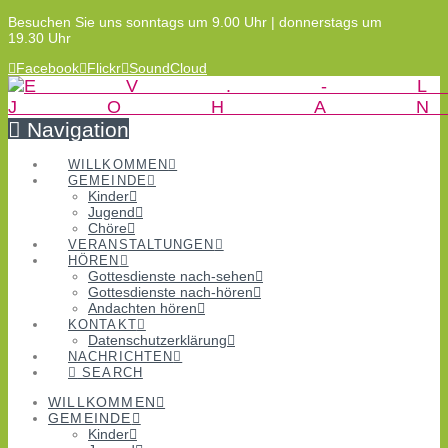
Besuchen Sie uns sonntags um 9.00 Uhr | donnerstags um
19.30 Uhr
Facebook
Flickr
SoundCloud
Navigation
WILLKOMMEN
GEMEINDE
Kinder
Jugend
Chöre
VERANSTALTUNGEN
HÖREN
Gottesdienste nach-sehen
Gottesdienste nach-hören
Andachten hören
KONTAKT
Datenschutzerklärung
NACHRICHTEN
SEARCH
WILLKOMMEN
GEMEINDE
Kinder