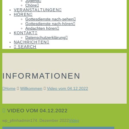
Jugend
Chöre
VERANSTALTUNGEN
HÖREN
Gottesdienste nach-sehen
Gottesdienste nach-hören
Andachten hören
KONTAKT
Datenschutzerklärung
NACHRICHTEN
SEARCH
INFORMATIONEN
Home
Willkommen
Video vom 04.12.2022
VIDEO VOM 04.12.2022
wp_pfmhadmin17
4. Dezember 2022
Video