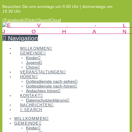
Besuchen Sie uns sonntags um 9.00 Uhr | donnerstags um
19.30 Uhr
Facebook
Flickr
SoundCloud
Navigation
WILLKOMMEN
GEMEINDE
Kinder
Jugend
Chöre
VERANSTALTUNGEN
HÖREN
Gottesdienste nach-sehen
Gottesdienste nach-hören
Andachten hören
KONTAKT
Datenschutzerklärung
NACHRICHTEN
SEARCH
WILLKOMMEN
GEMEINDE
Kinder