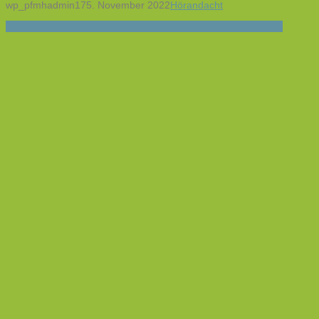
wp_pfmhadmin17
5. November 2022
Hörandacht