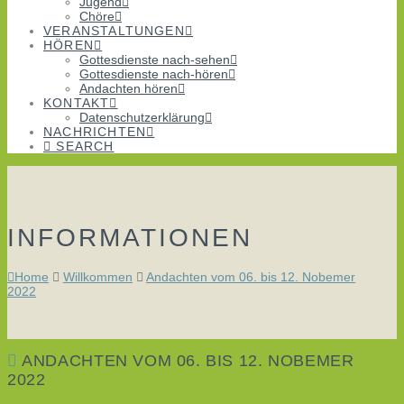
Jugend
Chöre
VERANSTALTUNGEN
HÖREN
Gottesdienste nach-sehen
Gottesdienste nach-hören
Andachten hören
KONTAKT
Datenschutzerklärung
NACHRICHTEN
SEARCH
INFORMATIONEN
Home
Willkommen
Andachten vom 06. bis 12. Nobemer
2022
ANDACHTEN VOM 06. BIS 12. NOBEMER
2022