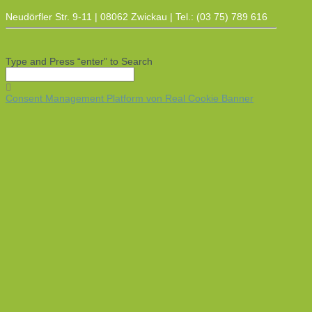
Neudörfler Str. 9-11 | 08062 Zwickau | Tel.: (03 75) 789 616
Type and Press “enter” to Search
Consent Management Platform von Real Cookie Banner