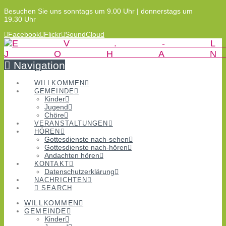
Besuchen Sie uns sonntags um 9.00 Uhr | donnerstags um
19.30 Uhr
Facebook
Flickr
SoundCloud
Navigation
WILLKOMMEN
GEMEINDE
Kinder
Jugend
Chöre
VERANSTALTUNGEN
HÖREN
Gottesdienste nach-sehen
Gottesdienste nach-hören
Andachten hören
KONTAKT
Datenschutzerklärung
NACHRICHTEN
SEARCH
WILLKOMMEN
GEMEINDE
Kinder