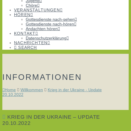
Jugend
Chöre
VERANSTALTUNGEN
HÖREN
Gottesdienste nach-sehen
Gottesdienste nach-hören
Andachten hören
KONTAKT
Datenschutzerklärung
NACHRICHTEN
SEARCH
INFORMATIONEN
Home
Willkommen
Krieg in der Ukraine - Update
20.10.2022
KRIEG IN DER UKRAINE – UPDATE
20.10.2022