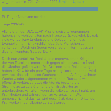
wp_pfmhadmin17
21. Oktober 2022
Ukraine - Update
Pf. Roger Neumann schrieb:
Tage 239-242
Alle, die an der ULC/ELFK-Missionsreise teilgenommen
haben, sind wohlbehalten nach Hause zurückgekehrt. Es gab
viele wunderbare Erlebnisse und Gelegenheiten, das
Evangelium an nicht kirchlich geprägte Menschen zu
verkünden. Welch ein Segen von unserem Herrn, dass wir
dies tun konnten. Gott sei Dank!
Doch nun zurück zur Realität des unprovozierten Krieges,
der von Russland immer noch gegen ein souveränes Land,
die Ukraine, geführt wird. Die Drohnen- und Raketenangriffe
haben in Kiew für ein paar Tage nachgelassen, aber es wird
erwartet, dass sie dieses Wochenende und Anfang nächster
Woche wieder aufgenommen werden. In Russland wird
öffentlich verkündet, dass die Absicht besteht, die
Stromnetze zu zerstören und die Infrastruktur zu
unterbrechen, vor allem wenn die kalte Jahreszeit naht, um
Krankheiten und Erfrierungen zu verursachen. Wie
unmenschlich ist das! Es wird geschätzt, dass ein Drittel der
Kraftwerke in der Ukraine zerstört wurde.