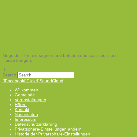
Möge der Herr sie segnen und behüten und sie sicher nach
Hause bringen.
Search
Facebook
Flickr
SoundCloud
Willkommen
Gemeinde
Veranstaltungen
Hören
Kontakt
Nachrichten
Impressum
Datenschutzerklärung
Privatsphäre-Einstellungen ändern
Historie der Privatsphäre-Einstellungen