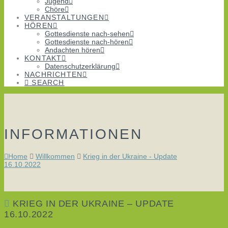
Jugend
Chöre
VERANSTALTUNGEN
HÖREN
Gottesdienste nach-sehen
Gottesdienste nach-hören
Andachten hören
KONTAKT
Datenschutzerklärung
NACHRICHTEN
SEARCH
INFORMATIONEN
Home
Willkommen
Krieg in der Ukraine - Update
16.10.2022
KRIEG IN DER UKRAINE – UPDATE
16.10.2022