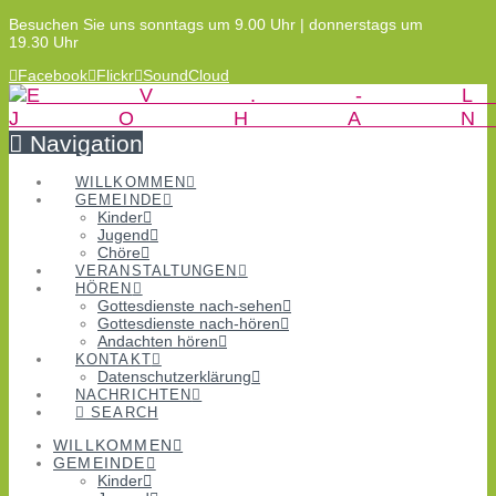
Besuchen Sie uns sonntags um 9.00 Uhr | donnerstags um
19.30 Uhr
Facebook
Flickr
SoundCloud
Navigation
WILLKOMMEN
GEMEINDE
Kinder
Jugend
Chöre
VERANSTALTUNGEN
HÖREN
Gottesdienste nach-sehen
Gottesdienste nach-hören
Andachten hören
KONTAKT
Datenschutzerklärung
NACHRICHTEN
SEARCH
WILLKOMMEN
GEMEINDE
Kinder