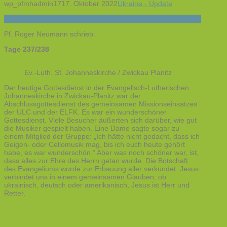
wp_pfmhadmin17
17. Oktober 2022
Ukraine - Update
Pf. Roger Neumann schrieb:
Tage 237/238
Ev.-Luth. St. Johanneskirche / Zwickau Planitz
Der heutige Gottesdienst in der Evangelisch-Lutherischen
Johanneskirche in Zwickau-Planitz war der
Abschlussgottesdienst des gemeinsamen Missionseinsatzes
der ULC und der ELFK. Es war ein wunderschöner
Gottesdienst. Viele Besucher äußerten sich darüber, wie gut
die Musiker gespielt haben. Eine Dame sagte sogar zu
einem Mitglied der Gruppe: „Ich hätte nicht gedacht, dass ich
Geigen- oder Cellomusik mag, bis ich euch heute gehört
habe, es war wunderschön.“ Aber was noch schöner war, ist,
dass alles zur Ehre des Herrn getan wurde. Die Botschaft
des Evangeliums wurde zur Erbauung aller verkündet. Jesus
verbindet uns in einem gemeinsamen Glauben, ob
ukrainisch, deutsch oder amerikanisch, Jesus ist Herr und
Retter.