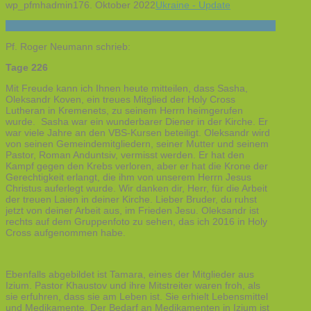
wp_pfmhadmin17
6. Oktober 2022
Ukraine - Update
Pf. Roger Neumann schrieb:
Tage 226
Mit Freude kann ich Ihnen heute mitteilen, dass Sasha,
Oleksandr Koven, ein treues Mitglied der Holy Cross
Lutheran in Kremenets, zu seinem Herrn heimgerufen
wurde. Sasha war ein wunderbarer Diener in der Kirche. Er
war viele Jahre an den VBS-Kursen beteiligt. Oleksandr wird
von seinen Gemeindemitgliedern, seiner Mutter und seinem
Pastor, Roman Anduntsiv, vermisst werden. Er hat den
Kampf gegen den Krebs verloren, aber er hat die Krone der
Gerechtigkeit erlangt, die ihm von unserem Herrn Jesus
Christus auferlegt wurde. Wir danken dir, Herr, für die Arbeit
der treuen Laien in deiner Kirche. Lieber Bruder, du ruhst
jetzt von deiner Arbeit aus, im Frieden Jesu. Oleksandr ist
rechts auf dem Gruppenfoto zu sehen, das ich 2016 in Holy
Cross aufgenommen habe.
Ebenfalls abgebildet ist Tamara, eines der Mitglieder aus
Izium. Pastor Khaustov und ihre Mitstreiter waren froh, als
sie erfuhren, dass sie am Leben ist. Sie erhielt Lebensmittel
und Medikamente. Der Bedarf an Medikamenten in Izium ist