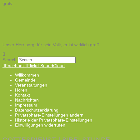
groß.
Unser Herr sorgt für sein Volk, er ist wirklich groß.
Search
Facebook
Flickr
SoundCloud
Willkommen
Gemeinde
Veranstaltungen
Hören
Kontakt
Nachrichten
Impressum
Datenschutzerklärung
Privatsphäre-Einstellungen ändern
Historie der Privatsphäre-Einstellungen
Einwilligungen widerrufen
GOTTESDIENST | BIBELSTUNDE