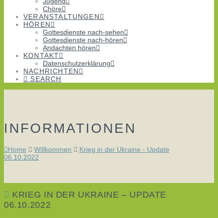
Jugend
Chöre
VERANSTALTUNGEN
HÖREN
Gottesdienste nach-sehen
Gottesdienste nach-hören
Andachten hören
KONTAKT
Datenschutzerklärung
NACHRICHTEN
SEARCH
INFORMATIONEN
Home
Willkommen
Krieg in der Ukraine - Update
06.10.2022
KRIEG IN DER UKRAINE – UPDATE
06.10.2022