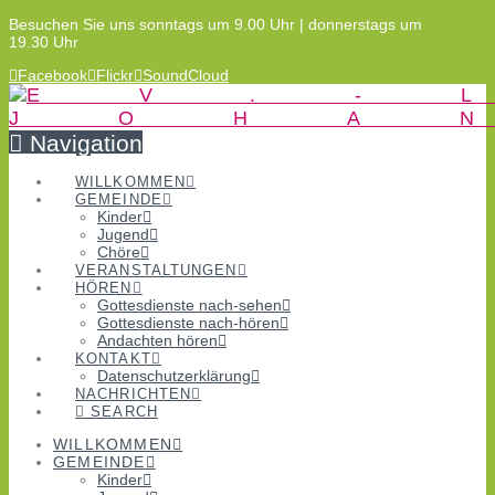
Besuchen Sie uns sonntags um 9.00 Uhr | donnerstags um
19.30 Uhr
Facebook
Flickr
SoundCloud
Navigation
WILLKOMMEN
GEMEINDE
Kinder
Jugend
Chöre
VERANSTALTUNGEN
HÖREN
Gottesdienste nach-sehen
Gottesdienste nach-hören
Andachten hören
KONTAKT
Datenschutzerklärung
NACHRICHTEN
SEARCH
WILLKOMMEN
GEMEINDE
Kinder