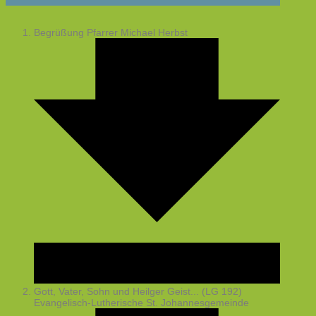
Begrüßung
Pfarrer Michael Herbst
Gott, Vater, Sohn und Heilger Geist... (LG 192)
Evangelisch-Lutherische St. Johannesgemeinde