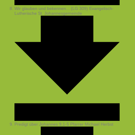
Wir glauben und bekennen... (LG 309)
Evangelisch-
Lutherische St. Johannesgemeinde
Predigt über Johannes 9,1-5
Pfarrer Michael Herbst