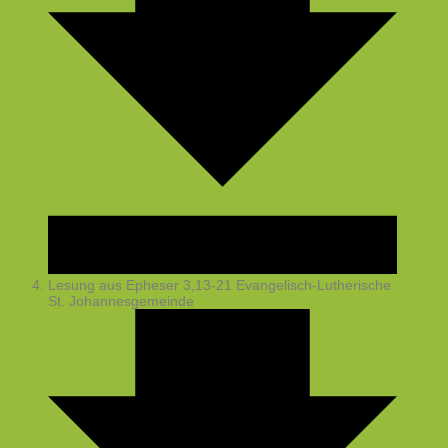
Lesung aus Epheser 3,13-21
Evangelisch-Lutherische
St. Johannesgemeinde