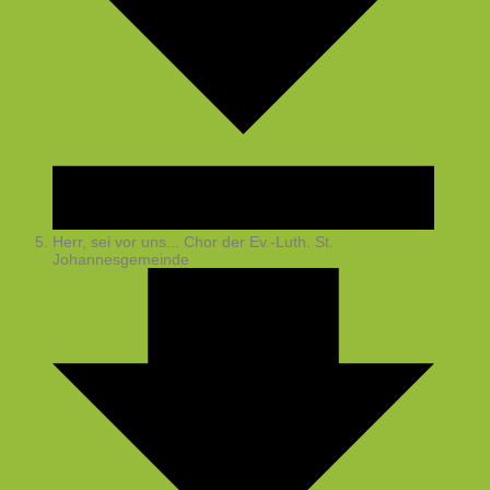
Herr, sei vor uns...
Chor der Ev.-Luth. St.
Johannesgemeinde