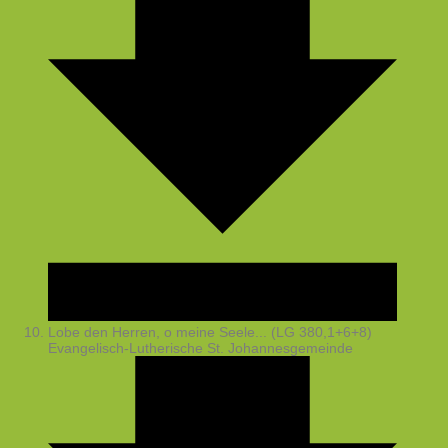
Lobe den Herren, o meine Seele... (LG 380,1+6+8)
Evangelisch-Lutherische St. Johannesgemeinde