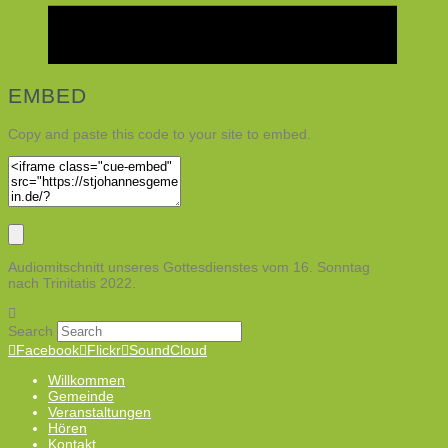
EMBED
Copy and paste this code to your site to embed.
Audiomitschnitt unseres Gottesdienstes vom 16. Sonntag
nach Trinitatis 2022.
Search
Facebook
Flickr
SoundCloud
Willkommen
Gemeinde
Veranstaltungen
Hören
Kontakt