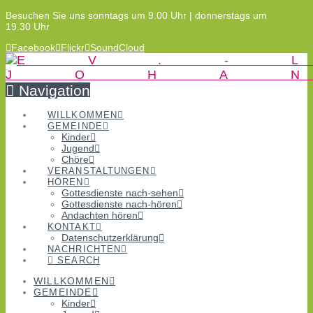
Besuchen Sie uns sonntags um 9.00 Uhr | donnerstags um
19.30 Uhr
Facebook
Flickr
SoundCloud
Navigation
WILLKOMMEN
GEMEINDE
Kinder
Jugend
Chöre
VERANSTALTUNGEN
HÖREN
Gottesdienste nach-sehen
Gottesdienste nach-hören
Andachten hören
KONTAKT
Datenschutzerklärung
NACHRICHTEN
SEARCH
WILLKOMMEN
GEMEINDE
Kinder