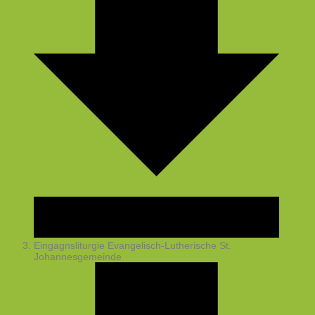
Eingagnsliturgie
Evangelisch-Lutherische St.
Johannesgemeinde