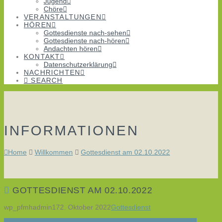
Jugend
Chöre
VERANSTALTUNGEN
HÖREN
Gottesdienste nach-sehen
Gottesdienste nach-hören
Andachten hören
KONTAKT
Datenschutzerklärung
NACHRICHTEN
SEARCH
INFORMATIONEN
Home
Willkommen
Gottesdienst am 02.10.2022
GOTTESDIENST AM 02.10.2022
wp_pfmhadmin17
2. Oktober 2022
Gottesdienst