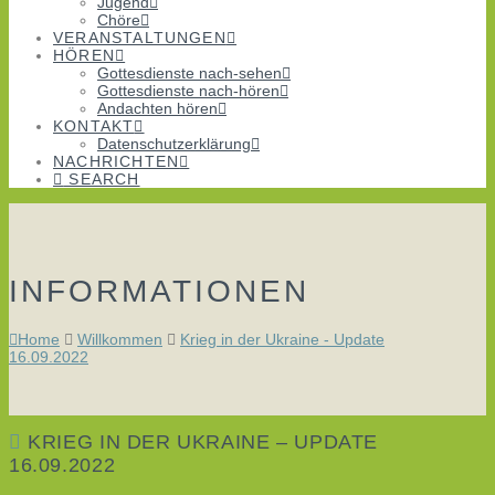
Jugend
Chöre
VERANSTALTUNGEN
HÖREN
Gottesdienste nach-sehen
Gottesdienste nach-hören
Andachten hören
KONTAKT
Datenschutzerklärung
NACHRICHTEN
SEARCH
INFORMATIONEN
Home
Willkommen
Krieg in der Ukraine - Update
16.09.2022
KRIEG IN DER UKRAINE – UPDATE
16.09.2022