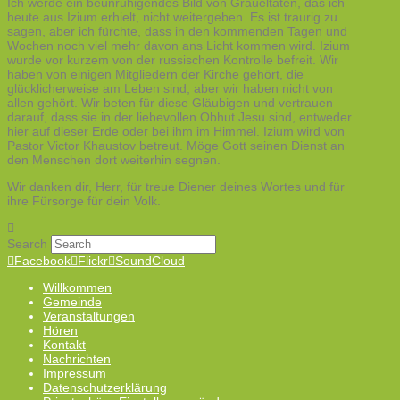
Ich werde ein beunruhigendes Bild von Gräueltaten, das ich
heute aus Izium erhielt, nicht weitergeben. Es ist traurig zu
sagen, aber ich fürchte, dass in den kommenden Tagen und
Wochen noch viel mehr davon ans Licht kommen wird. Izium
wurde vor kurzem von der russischen Kontrolle befreit. Wir
haben von einigen Mitgliedern der Kirche gehört, die
glücklicherweise am Leben sind, aber wir haben nicht von
allen gehört. Wir beten für diese Gläubigen und vertrauen
darauf, dass sie in der liebevollen Obhut Jesu sind, entweder
hier auf dieser Erde oder bei ihm im Himmel. Izium wird von
Pastor Victor Khaustov betreut. Möge Gott seinen Dienst an
den Menschen dort weiterhin segnen.
Wir danken dir, Herr, für treue Diener deines Wortes und für
ihre Fürsorge für dein Volk.
Search
Facebook
Flickr
SoundCloud
Willkommen
Gemeinde
Veranstaltungen
Hören
Kontakt
Nachrichten
Impressum
Datenschutzerklärung