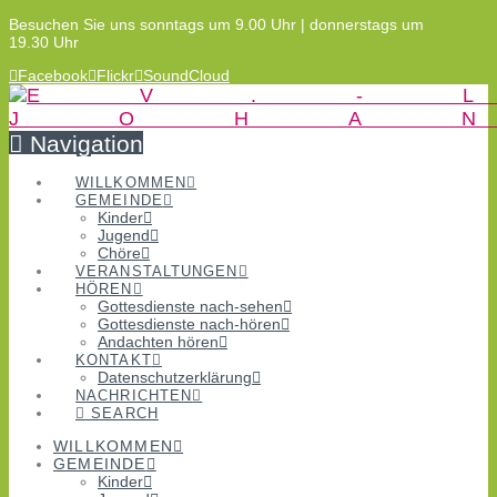
Besuchen Sie uns sonntags um 9.00 Uhr | donnerstags um
19.30 Uhr
Facebook
Flickr
SoundCloud
Navigation
WILLKOMMEN
GEMEINDE
Kinder
Jugend
Chöre
VERANSTALTUNGEN
HÖREN
Gottesdienste nach-sehen
Gottesdienste nach-hören
Andachten hören
KONTAKT
Datenschutzerklärung
NACHRICHTEN
SEARCH
WILLKOMMEN
GEMEINDE
Kinder