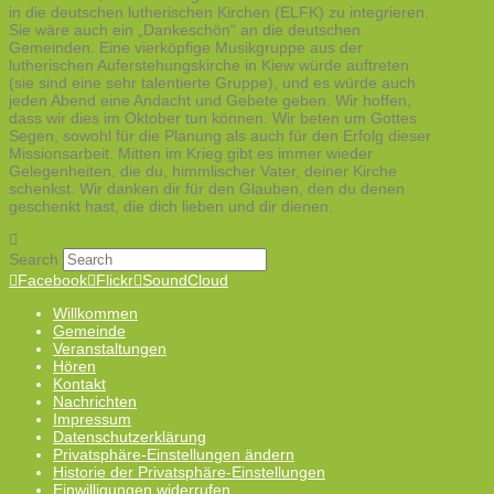
in die deutschen lutherischen Kirchen (ELFK) zu integrieren.
Sie wäre auch ein „Dankeschön“ an die deutschen
Gemeinden. Eine vierköpfige Musikgruppe aus der
lutherischen Auferstehungskirche in Kiew würde auftreten
(sie sind eine sehr talentierte Gruppe), und es würde auch
jeden Abend eine Andacht und Gebete geben. Wir hoffen,
dass wir dies im Oktober tun können. Wir beten um Gottes
Segen, sowohl für die Planung als auch für den Erfolg dieser
Missionsarbeit. Mitten im Krieg gibt es immer wieder
Gelegenheiten, die du, himmlischer Vater, deiner Kirche
schenkst. Wir danken dir für den Glauben, den du denen
geschenkt hast, die dich lieben und dir dienen.
Search
Facebook
Flickr
SoundCloud
Willkommen
Gemeinde
Veranstaltungen
Hören
Kontakt
Nachrichten
Impressum
Datenschutzerklärung
Privatsphäre-Einstellungen ändern
Historie der Privatsphäre-Einstellungen
Einwilligungen widerrufen