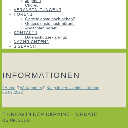
Jugend
Chöre
VERANSTALTUNGEN
HÖREN
Gottesdienste nach-sehen
Gottesdienste nach-hören
Andachten hören
KONTAKT
Datenschutzerklärung
NACHRICHTEN
SEARCH
INFORMATIONEN
Home
Willkommen
Krieg in der Ukraine - Update
06.09.2022
KRIEG IN DER UKRAINE – UPDATE
06.09.2022