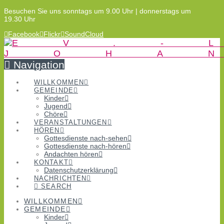
Besuchen Sie uns sonntags um 9.00 Uhr | donnerstags um
19.30 Uhr
Facebook
Flickr
SoundCloud
Navigation
WILLKOMMEN
GEMEINDE
Kinder
Jugend
Chöre
VERANSTALTUNGEN
HÖREN
Gottesdienste nach-sehen
Gottesdienste nach-hören
Andachten hören
KONTAKT
Datenschutzerklärung
NACHRICHTEN
SEARCH
WILLKOMMEN
GEMEINDE
Kinder