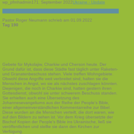
wp_pfmhadmin17
1. September 2022
Ukraine - Update
Pastor Roger Neumann schrieb am 01.09.2022
Tag 190
Gebete für Mykolajiw, Charkiw und Cherson heute. Der
Grund dafür ist, dass diese Städte fast täglich unter Raketen-
und Granatenbeschuss stehen. Viele treffen Wohngebiete.
Obwohl diese Angriffe weit verbreitet sind, halten sie die
Menschen in Angst, wo sie als nächstes zuschlagen könnten.
Diejenigen, die noch in Charkiw sind, hatten gestern ihren
Gottesdienst, obwohl sie unter schwerem Beschuss standen.
Sie erhielten auch eine Übersetzung des
Johannesevangeliums aus der Reihe der People’s Bible,
einer allgemeinverständlichen Kommentarreihe zur Bibel.
Diese wurden an die Menschen verteilt, die dort waren, wie
auf den Bildern zu sehen ist. Vor dem Krieg übersetzte der
Bischof Kopien der People’s Bible ins Ukrainische, ließ sie
veröffentlichen und stellte sie dann den Kirchen zur
Verfügung.