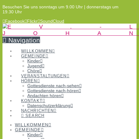
Besuchen Sie uns sonntags um 9.00 Uhr | donnerstags um
19.30 Uhr
Facebook
Flickr
SoundCloud
Navigation
WILLKOMMEN
GEMEINDE
Kinder
Jugend
Chöre
VERANSTALTUNGEN
HÖREN
Gottesdienste nach-sehen
Gottesdienste nach-hören
Andachten hören
KONTAKT
Datenschutzerklärung
NACHRICHTEN
SEARCH
WILLKOMMEN
GEMEINDE
Kinder