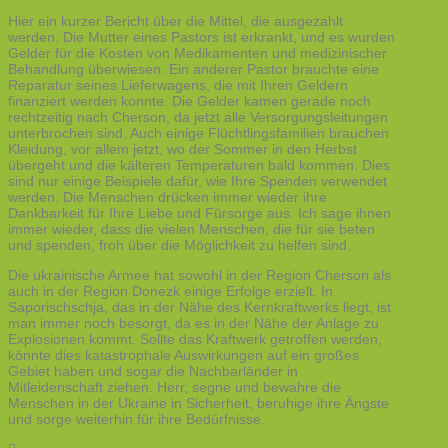
Hier ein kurzer Bericht über die Mittel, die ausgezahlt
werden. Die Mutter eines Pastors ist erkrankt, und es wurden
Gelder für die Kosten von Medikamenten und medizinischer
Behandlung überwiesen. Ein anderer Pastor brauchte eine
Reparatur seines Lieferwagens, die mit Ihren Geldern
finanziert werden konnte. Die Gelder kamen gerade noch
rechtzeitig nach Cherson, da jetzt alle Versorgungsleitungen
unterbrochen sind. Auch einige Flüchtlingsfamilien brauchen
Kleidung, vor allem jetzt, wo der Sommer in den Herbst
übergeht und die kälteren Temperaturen bald kommen. Dies
sind nur einige Beispiele dafür, wie Ihre Spenden verwendet
werden. Die Menschen drücken immer wieder ihre
Dankbarkeit für Ihre Liebe und Fürsorge aus. Ich sage ihnen
immer wieder, dass die vielen Menschen, die für sie beten
und spenden, froh über die Möglichkeit zu helfen sind.
Die ukrainische Armee hat sowohl in der Region Cherson als
auch in der Region Donezk einige Erfolge erzielt. In
Saporischschja, das in der Nähe des Kernkraftwerks liegt, ist
man immer noch besorgt, da es in der Nähe der Anlage zu
Explosionen kommt. Sollte das Kraftwerk getroffen werden,
könnte dies katastrophale Auswirkungen auf ein großes
Gebiet haben und sogar die Nachbarländer in
Mitleidenschaft ziehen. Herr, segne und bewahre die
Menschen in der Ukraine in Sicherheit, beruhige ihre Ängste
und sorge weiterhin für ihre Bedürfnisse.