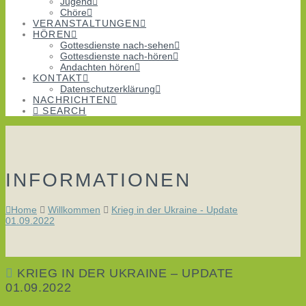
Jugend
Chöre
VERANSTALTUNGEN
HÖREN
Gottesdienste nach-sehen
Gottesdienste nach-hören
Andachten hören
KONTAKT
Datenschutzerklärung
NACHRICHTEN
SEARCH
INFORMATIONEN
Home
Willkommen
Krieg in der Ukraine - Update
01.09.2022
KRIEG IN DER UKRAINE – UPDATE
01.09.2022