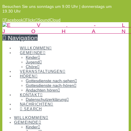
Besuchen Sie uns sonntags um 9.00 Uhr | donnerstags um
19.30 Uhr
Facebook
Flickr
SoundCloud
Navigation
WILLKOMMEN
GEMEINDE
Kinder
Jugend
Chöre
VERANSTALTUNGEN
HÖREN
Gottesdienste nach-sehen
Gottesdienste nach-hören
Andachten hören
KONTAKT
Datenschutzerklärung
NACHRICHTEN
SEARCH
WILLKOMMEN
GEMEINDE
Kinder