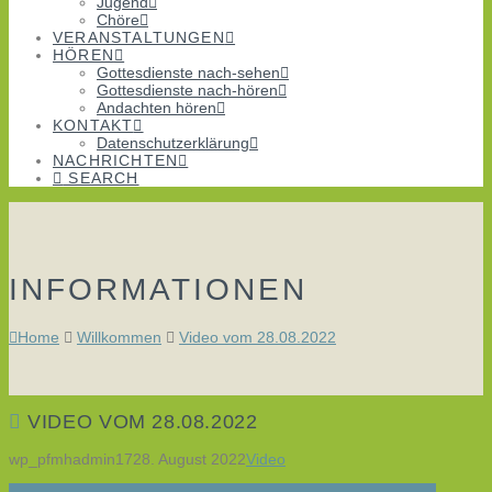
Jugend
Chöre
VERANSTALTUNGEN
HÖREN
Gottesdienste nach-sehen
Gottesdienste nach-hören
Andachten hören
KONTAKT
Datenschutzerklärung
NACHRICHTEN
SEARCH
INFORMATIONEN
Home
Willkommen
Video vom 28.08.2022
VIDEO VOM 28.08.2022
wp_pfmhadmin17
28. August 2022
Video