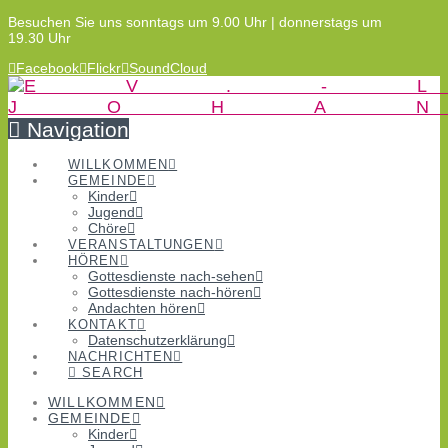
Besuchen Sie uns sonntags um 9.00 Uhr | donnerstags um
19.30 Uhr
Facebook
Flickr
SoundCloud
Navigation
WILLKOMMEN
GEMEINDE
Kinder
Jugend
Chöre
VERANSTALTUNGEN
HÖREN
Gottesdienste nach-sehen
Gottesdienste nach-hören
Andachten hören
KONTAKT
Datenschutzerklärung
NACHRICHTEN
SEARCH
WILLKOMMEN
GEMEINDE
Kinder