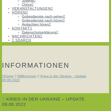
Jugend
Chöre
VERANSTALTUNGEN
HÖREN
Gottesdienste nach-sehen
Gottesdienste nach-hören
Andachten hören
KONTAKT
Datenschutzerklärung
NACHRICHTEN
SEARCH
INFORMATIONEN
Home
Willkommen
Krieg in der Ukraine - Update
08.08.2022
KRIEG IN DER UKRAINE – UPDATE
08.08.2022