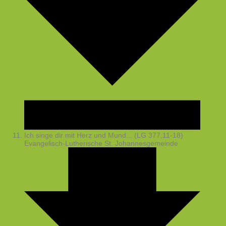
Ich singe dir mit Herz und Mund... (LG 377,11-18)
Evangelisch-Lutherische St. Johannesgemeinde