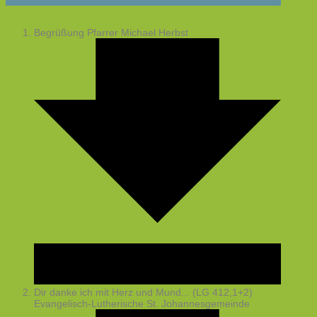
Begrüßung
Pfarrer Michael Herbst
Dir danke ich mit Herz und Mund... (LG 412,1+2)
Evangelisch-Lutherische St. Johannesgemeinde