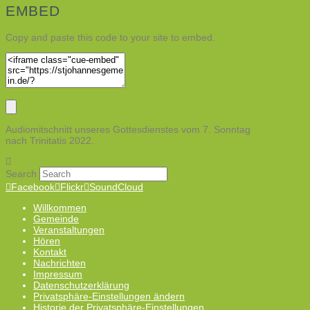
EMBED
Copy and paste this code to your site to embed.
Audiomitschnitt unseres Gottesdienstes vom 7. Sonntag
nach Trinitatis 2022.
Search
Facebook
Flickr
SoundCloud
Willkommen
Gemeinde
Veranstaltungen
Hören
Kontakt
Nachrichten
Impressum
Datenschutzerklärung
Privatsphäre-Einstellungen ändern
Historie der Privatsphäre-Einstellungen