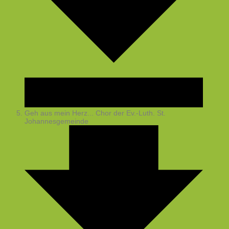
Geh aus mein Herz...
Chor der Ev.-Luth. St.
Johannesgemeinde