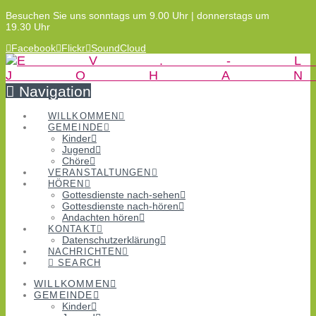
Besuchen Sie uns sonntags um 9.00 Uhr | donnerstags um
19.30 Uhr
Facebook
Flickr
SoundCloud
Navigation
WILLKOMMEN
GEMEINDE
Kinder
Jugend
Chöre
VERANSTALTUNGEN
HÖREN
Gottesdienste nach-sehen
Gottesdienste nach-hören
Andachten hören
KONTAKT
Datenschutzerklärung
NACHRICHTEN
SEARCH
WILLKOMMEN
GEMEINDE
Kinder