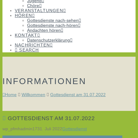
Jugend
Chöre
VERANSTALTUNGEN
HÖREN
Gottesdienste nach-sehen
Gottesdienste nach-hören
Andachten hören
KONTAKT
Datenschutzerklärung
NACHRICHTEN
SEARCH
INFORMATIONEN
Home
Willkommen
Gottesdienst am 31.07.2022
GOTTESDIENST AM 31.07.2022
wp_pfmhadmin17
31. Juli 2022
Gottesdienst