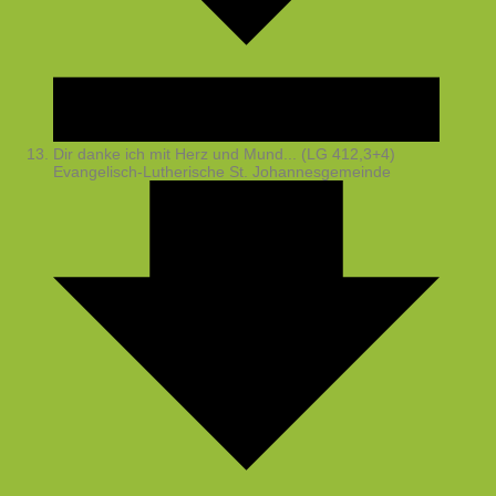
Dir danke ich mit Herz und Mund... (LG 412,3+4)
Evangelisch-Lutherische St. Johannesgemeinde