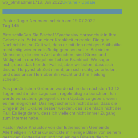
wp_pfmhadmin17
19. Juli 2022
Ukraine - Update
Pastor Roger Neumann schrieb am 19.07.2022
Tag 145
Bitte schließen Sie Bischof V’yacheslav Horpynchuk in Ihre
Gebete ein. Er ist an einer Krankheit erkrankt. Die gute
Nachricht ist, so Gott will, dass er mit den richtigen Antibiotika
rechtzeitig wieder vollständig genesen sollte. Bei vielen
Menschen, die einen Arzt aufsuchen, sind Stress und
Müdigkeit in der Regel ein Teil der Krankheit. Wir sagen
nicht, dass das hier der Fall ist, aber wir beten, dass sich
Bischof Horpynchuk Zeit nimmt, um sich richtig zu erholen,
und dass unser Herr über ihn wacht und ihm Heilung
schenkt.
Aus persönlichen Gründen werde ich in den nächsten 10-12
Tagen nicht in der Lage sein, regelmäßig zu berichten. Ich
werde versuchen, gelegentlich ein Update zu geben, wenn
es mir möglich ist. Das liegt sicherlich nicht daran, dass die
Dinge in der Ukraine besser werden, das ist einfach nicht der
Fall. Es liegt daran, dass ich vielleicht nicht immer Zugang
zum Internet habe.
Pastor Victor Khaustov von der lutherischen Gemeinde
Allerheiligen in Charkiw schickte mir einige Bilder von seinem
gestrigen Gottesdienst und von einigen Bibelstudien zu