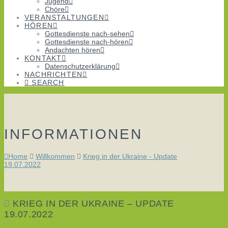
Jugend
Chöre
VERANSTALTUNGEN
HÖREN
Gottesdienste nach-sehen
Gottesdienste nach-hören
Andachten hören
KONTAKT
Datenschutzerklärung
NACHRICHTEN
SEARCH
INFORMATIONEN
Home
Willkommen
Krieg in der Ukraine - Update
19.07.2022
KRIEG IN DER UKRAINE – UPDATE
19.07.2022