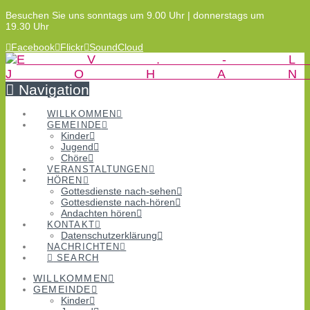
Besuchen Sie uns sonntags um 9.00 Uhr | donnerstags um
19.30 Uhr
Facebook
Flickr
SoundCloud
Navigation
WILLKOMMEN
GEMEINDE
Kinder
Jugend
Chöre
VERANSTALTUNGEN
HÖREN
Gottesdienste nach-sehen
Gottesdienste nach-hören
Andachten hören
KONTAKT
Datenschutzerklärung
NACHRICHTEN
SEARCH
WILLKOMMEN
GEMEINDE
Kinder