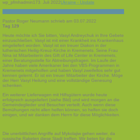
wp_pfmhadmin17
3. Juli 2022
Ukraine - Update
Pastor Roger Neumann schrieb am 03.07.2022
Tag 129
Heute möchte ich Sie bitten, Vasyl Andreychuk in Ihre Gebete
einzuschließen. Vasyl ist mit einer Krankheit ins Krankenhaus
eingeliefert worden. Vasyl ist ein treuer Diakon in der
lutherischen Heilig-Kreuz-Kirche in Kremenets. Seine Frau
Nina ist Mitarbeiterin des Gift of Life Center in Kremenets,
einer Beratungsstelle für Abtreibungsfragen. Im Laufe der
Jahre haben viele Amerikaner bei den VBS-Programmen in
Kremenets mitgeholfen und haben Vasyl zweifellos sehr gut
kennen gelernt. Er ist ein treuer Mitarbeiter der Kirche. Möge
der Herr Vasyl Heilung und eine vollständige Genesung
schenken.
Ein weiterer Lieferwagen mit Hilfsgütern wurde heute
erfolgreich ausgeliefert (siehe Bild) und wird morgen an die
Gemeindeglieder und Besucher verteilt. Auch wenn diese
Bemühungen nicht allen helfen können, so helfen sie doch
einigen, und wir danken dem Herrn für diese Möglichkeiten.
Die unerbittlichen Angriffe auf Mykolajiw gehen weiter, da
russische Raketen diese Stadt treffen. Wir beten für die