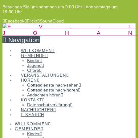
Besuchen Sie uns sonntags um 9.00 Uhr | donnerstags um
19.30 Uhr
Facebook
Flickr
SoundCloud
Navigation
WILLKOMMEN
GEMEINDE
Kinder
Jugend
Chöre
VERANSTALTUNGEN
HÖREN
Gottesdienste nach-sehen
Gottesdienste nach-hören
Andachten hören
KONTAKT
Datenschutzerklärung
NACHRICHTEN
SEARCH
WILLKOMMEN
GEMEINDE
Kinder