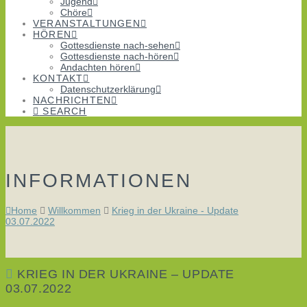
Jugend
Chöre
VERANSTALTUNGEN
HÖREN
Gottesdienste nach-sehen
Gottesdienste nach-hören
Andachten hören
KONTAKT
Datenschutzerklärung
NACHRICHTEN
SEARCH
INFORMATIONEN
Home
Willkommen
Krieg in der Ukraine - Update
03.07.2022
KRIEG IN DER UKRAINE – UPDATE
03.07.2022