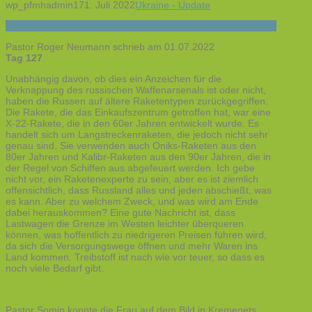
wp_pfmhadmin17
1. Juli 2022
Ukraine - Update
Pastor Roger Neumann schrieb am 01.07.2022
Tag 127
Unabhängig davon, ob dies ein Anzeichen für die
Verknappung des russischen Waffenarsenals ist oder nicht,
haben die Russen auf ältere Raketentypen zurückgegriffen.
Die Rakete, die das Einkaufszentrum getroffen hat, war eine
X-22-Rakete, die in den 60er Jahren entwickelt wurde. Es
handelt sich um Langstreckenraketen, die jedoch nicht sehr
genau sind. Sie verwenden auch Oniks-Raketen aus den
80er Jahren und Kalibr-Raketen aus den 90er Jahren, die in
der Regel von Schiffen aus abgefeuert werden. Ich gebe
nicht vor, ein Raketenexperte zu sein, aber es ist ziemlich
offensichtlich, dass Russland alles und jeden abschießt, was
es kann. Aber zu welchem Zweck, und was wird am Ende
dabei herauskommen? Eine gute Nachricht ist, dass
Lastwagen die Grenze im Westen leichter überqueren
können, was hoffentlich zu niedrigeren Preisen führen wird,
da sich die Versorgungswege öffnen und mehr Waren ins
Land kommen. Treibstoff ist nach wie vor teuer, so dass es
noch viele Bedarf gibt.
Pastor Somin konnte die Frau auf dem Bild in Kremenets