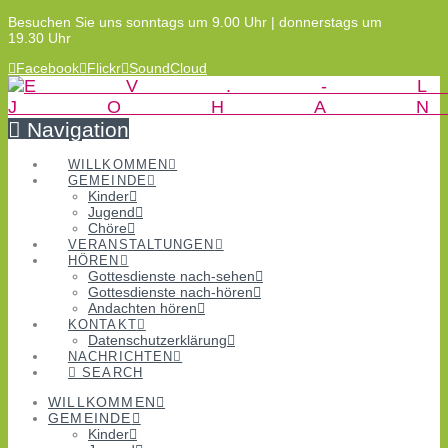
Besuchen Sie uns sonntags um 9.00 Uhr | donnerstags um
19.30 Uhr
Facebook
Flickr
SoundCloud
Navigation
WILLKOMMEN
GEMEINDE
Kinder
Jugend
Chöre
VERANSTALTUNGEN
HÖREN
Gottesdienste nach-sehen
Gottesdienste nach-hören
Andachten hören
KONTAKT
Datenschutzerklärung
NACHRICHTEN
SEARCH
WILLKOMMEN
GEMEINDE
Kinder