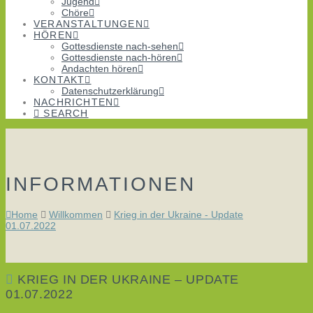
Jugend
Chöre
VERANSTALTUNGEN
HÖREN
Gottesdienste nach-sehen
Gottesdienste nach-hören
Andachten hören
KONTAKT
Datenschutzerklärung
NACHRICHTEN
SEARCH
INFORMATIONEN
Home
Willkommen
Krieg in der Ukraine - Update
01.07.2022
KRIEG IN DER UKRAINE – UPDATE
01.07.2022