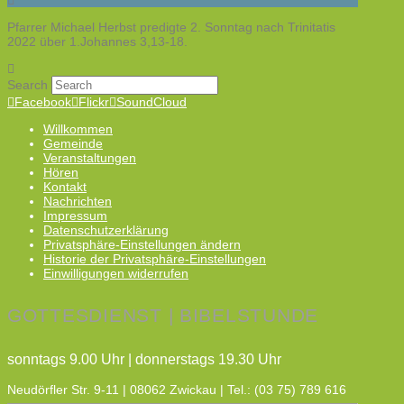
Pfarrer Michael Herbst predigte 2. Sonntag nach Trinitatis
2022 über 1.Johannes 3,13-18.
Search
Facebook
Flickr
SoundCloud
Willkommen
Gemeinde
Veranstaltungen
Hören
Kontakt
Nachrichten
Impressum
Datenschutzerklärung
Privatsphäre-Einstellungen ändern
Historie der Privatsphäre-Einstellungen
Einwilligungen widerrufen
GOTTESDIENST | BIBELSTUNDE
sonntags 9.00 Uhr | donnerstags 19.30 Uhr
Neudörfler Str. 9-11 | 08062 Zwickau | Tel.: (03 75) 789 616