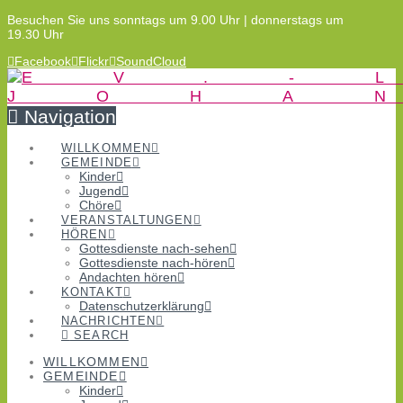
Besuchen Sie uns sonntags um 9.00 Uhr | donnerstags um
19.30 Uhr
Facebook
Flickr
SoundCloud
Navigation
WILLKOMMEN
GEMEINDE
Kinder
Jugend
Chöre
VERANSTALTUNGEN
HÖREN
Gottesdienste nach-sehen
Gottesdienste nach-hören
Andachten hören
KONTAKT
Datenschutzerklärung
NACHRICHTEN
SEARCH
WILLKOMMEN
GEMEINDE
Kinder