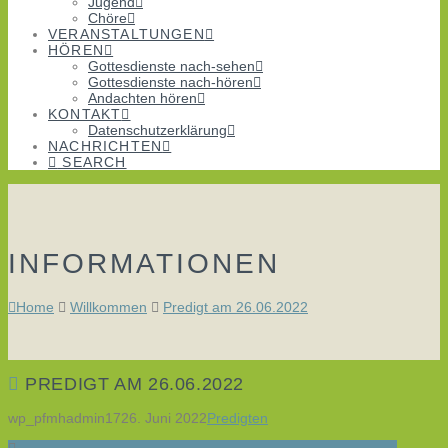
Jugend
Chöre
VERANSTALTUNGEN
HÖREN
Gottesdienste nach-sehen
Gottesdienste nach-hören
Andachten hören
KONTAKT
Datenschutzerklärung
NACHRICHTEN
SEARCH
INFORMATIONEN
Home
Willkommen
Predigt am 26.06.2022
PREDIGT AM 26.06.2022
wp_pfmhadmin17
26. Juni 2022
Predigten