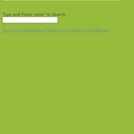
Type and Press “enter” to Search
Consent Management Platform von Real Cookie Banner