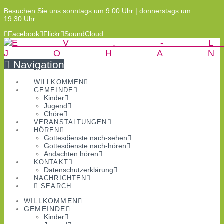
Besuchen Sie uns sonntags um 9.00 Uhr | donnerstags um
19.30 Uhr
Facebook
Flickr
SoundCloud
Navigation
WILLKOMMEN
GEMEINDE
Kinder
Jugend
Chöre
VERANSTALTUNGEN
HÖREN
Gottesdienste nach-sehen
Gottesdienste nach-hören
Andachten hören
KONTAKT
Datenschutzerklärung
NACHRICHTEN
SEARCH
WILLKOMMEN
GEMEINDE
Kinder