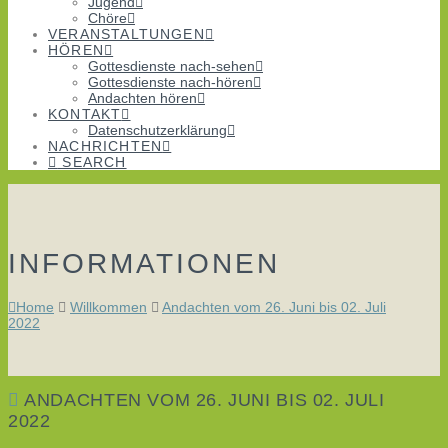
Jugend
Chöre
VERANSTALTUNGEN
HÖREN
Gottesdienste nach-sehen
Gottesdienste nach-hören
Andachten hören
KONTAKT
Datenschutzerklärung
NACHRICHTEN
SEARCH
INFORMATIONEN
Home
Willkommen
Andachten vom 26. Juni bis 02. Juli
2022
ANDACHTEN VOM 26. JUNI BIS 02. JULI
2022