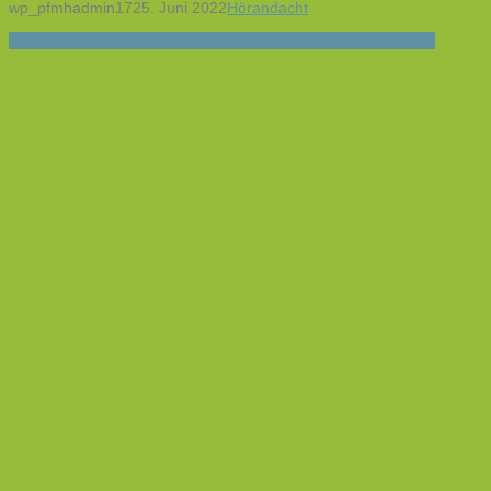
wp_pfmhadmin17
25. Juni 2022
Hörandacht