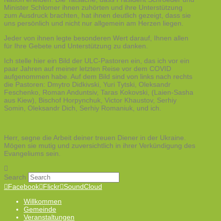
Minister Schlomer ihnen zuhörten und ihre Unterstützung
zum Ausdruck brachten, hat ihnen deutlich gezeigt, dass sie
uns persönlich und nicht nur allgemein am Herzen liegen.
Jeder von ihnen legte besonderen Wert darauf, Ihnen allen
für Ihre Gebete und Unterstützung zu danken.
Ich stelle hier ein Bild der ULC-Pastoren ein, das ich vor ein
paar Jahren auf meiner letzten Reise vor dem COVID
aufgenommen habe. Auf dem Bild sind von links nach rechts
die Pastoren: Dmytro Didkivski, Yuri Tytski, Oleksandr
Feschenko, Roman Anduntsiv, Taras Kokovski, (Laien-Sasha
aus Kiew), Bischof Horpynchuk, Victor Khaustov, Serhiy
Somin, Oleksandr Dich, Serhiy Romaniuk, und ich.
Herr, segne die Arbeit deiner treuen Diener in der Ukraine.
Mögen sie mutig und zuversichtlich in ihrer Verkündigung des
Evangeliums sein.
Search
Facebook
Flickr
SoundCloud
Willkommen
Gemeinde
Veranstaltungen