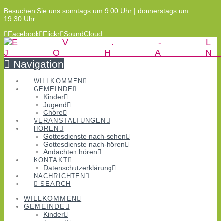
Besuchen Sie uns sonntags um 9.00 Uhr | donnerstags um
19.30 Uhr
Facebook
Flickr
SoundCloud
Navigation
WILLKOMMEN
GEMEINDE
Kinder
Jugend
Chöre
VERANSTALTUNGEN
HÖREN
Gottesdienste nach-sehen
Gottesdienste nach-hören
Andachten hören
KONTAKT
Datenschutzerklärung
NACHRICHTEN
SEARCH
WILLKOMMEN
GEMEINDE
Kinder