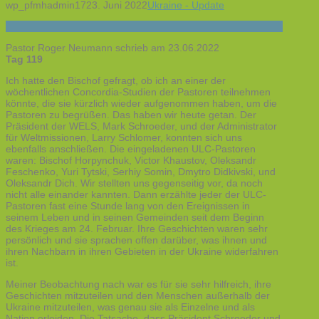
wp_pfmhadmin17
23. Juni 2022
Ukraine - Update
Pastor Roger Neumann schrieb am 23.06.2022
Tag 119
Ich hatte den Bischof gefragt, ob ich an einer der
wöchentlichen Concordia-Studien der Pastoren teilnehmen
könnte, die sie kürzlich wieder aufgenommen haben, um die
Pastoren zu begrüßen. Das haben wir heute getan. Der
Präsident der WELS, Mark Schroeder, und der Administrator
für Weltmissionen, Larry Schlomer, konnten sich uns
ebenfalls anschließen. Die eingeladenen ULC-Pastoren
waren: Bischof Horpynchuk, Victor Khaustov, Oleksandr
Feschenko, Yuri Tytski, Serhiy Somin, Dmytro Didkivski, und
Oleksandr Dich. Wir stellten uns gegenseitig vor, da noch
nicht alle einander kannten. Dann erzählte jeder der ULC-
Pastoren fast eine Stunde lang von den Ereignissen in
seinem Leben und in seinen Gemeinden seit dem Beginn
des Krieges am 24. Februar. Ihre Geschichten waren sehr
persönlich und sie sprachen offen darüber, was ihnen und
ihren Nachbarn in ihren Gebieten in der Ukraine widerfahren
ist.
Meiner Beobachtung nach war es für sie sehr hilfreich, ihre
Geschichten mitzuteilen und den Menschen außerhalb der
Ukraine mitzuteilen, was genau sie als Einzelne und als
Nation erleiden. Die Tatsache, dass Präsident Schroeder und