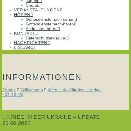
Jugend
Chöre
VERANSTALTUNGEN
HÖREN
Gottesdienste nach-sehen
Gottesdienste nach-hören
Andachten hören
KONTAKT
Datenschutzerklärung
NACHRICHTEN
SEARCH
INFORMATIONEN
Home
Willkommen
Krieg in der Ukraine - Update
23.06.2022
KRIEG IN DER UKRAINE – UPDATE
23.06.2022