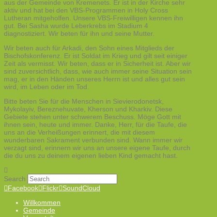
aus der Gemeinde von Kremenets. Er ist in der Kirche sehr
aktiv und hat bei den VBS-Programmen in Holy Cross
Lutheran mitgeholfen. Unsere VBS-Freiwilligen kennen ihn
gut. Bei Sasha wurde Leberkrebs im Stadium 4
diagnostiziert. Wir beten für ihn und seine Mutter.
Wir beten auch für Arkadi, den Sohn eines Mitglieds der
Bischofskonferenz. Er ist Soldat im Krieg und gilt seit einiger
Zeit als vermisst. Wir beten, dass er in Sicherheit ist. Aber wir
sind zuversichtlich, dass, wie auch immer seine Situation sein
mag, er in den Händen unseres Herrn ist und alles gut sein
wird, im Leben oder im Tod.
Bitte beten Sie für die Menschen in Sievierodonetsk,
Mykolayiv, Bereznehuvate, Kherson und Kharkiv. Diese
Gebiete stehen unter schwerem Beschuss. Möge Gott mit
ihnen sein, heute und immer. Danke, Herr, für die Taufe, die
uns an die Verheißungen erinnert, die mit diesem
wunderbaren Sakrament verbunden sind. Wann immer wir
verzagt sind, erinnern wir uns an unsere eigene Taufe, durch
die du uns zu deinem eigenen lieben Kind gemacht hast.
Search
Facebook
Flickr
SoundCloud
Willkommen
Gemeinde