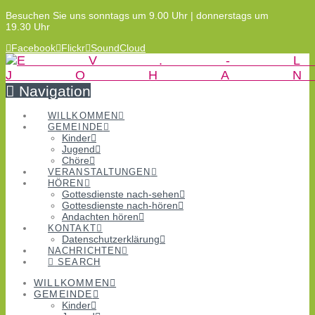
Besuchen Sie uns sonntags um 9.00 Uhr | donnerstags um
19.30 Uhr
Facebook
Flickr
SoundCloud
Navigation
WILLKOMMEN
GEMEINDE
Kinder
Jugend
Chöre
VERANSTALTUNGEN
HÖREN
Gottesdienste nach-sehen
Gottesdienste nach-hören
Andachten hören
KONTAKT
Datenschutzerklärung
NACHRICHTEN
SEARCH
WILLKOMMEN
GEMEINDE
Kinder