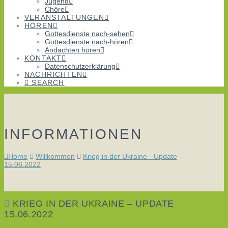
Jugend
Chöre
VERANSTALTUNGEN
HÖREN
Gottesdienste nach-sehen
Gottesdienste nach-hören
Andachten hören
KONTAKT
Datenschutzerklärung
NACHRICHTEN
SEARCH
INFORMATIONEN
Home
Willkommen
Krieg in der Ukraine - Update
15.06.2022
KRIEG IN DER UKRAINE – UPDATE
15.06.2022