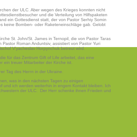
Kirchen der ULC. Aber wegen des Krieges konnten nicht
ottesdienstbesucher und die Verteilung von Hilfspaketen
and ein Gottesdienst statt, der von Pastor Serhiy Somin
tes keine Bomben- oder Raketeneinschläge gab. Gelobt
rche St. John/St. James in Ternopil, die von Pastor Taras
 Pastor Roman Anduntsiv, assistiert von Pastor Yuri
ischof V’yacheslav Horpynchuk betreut wird.
e für das Zentrum Gift of Life arbeitet, das eine
 ein treuer Mitarbeiter der Kirche ist.
rer Tag des Herrn in der Ukraine.
hmen, was in den nächsten Tagen zu einigen
f und ich werden weiterhin in engem Kontakt bleiben. Ich
 Schwestern der ULC. Der Herr schenke ihnen Frieden und