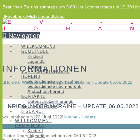
Besuchen Sie uns sonntags um 9.00 Uhr | donnerstags um 19.30 Uh
Facebook
Flickr
SoundCloud
Navigation
WILLKOMMEN
GEMEINDE
Kinder
Jugend
INFORMATIONEN
Chöre
VERANSTALTUNGEN
HÖREN
Gottesdienste nach-sehen
Home
Willkommen
Krieg in der Ukraine - Update 06.06.2022
Gottesdienste nach-hören
Andachten hören
KONTAKT
Datenschutzerklärung
KRIEG IN DER UKRAINE – UPDATE 06.06.2022
NACHRICHTEN
SEARCH
wp_pfmhadmin17
6. Juni 2022
Ukraine - Update
WILLKOMMEN
GEMEINDE
Kinder
Pastor Roger Neumann schrieb am 06.06.2022
Jugend