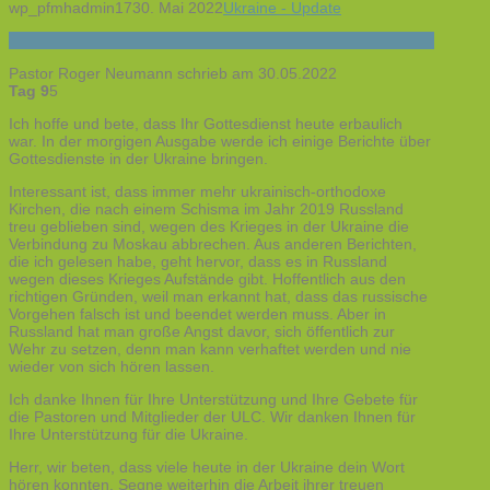
wp_pfmhadmin17
30. Mai 2022
Ukraine - Update
Pastor Roger Neumann schrieb am 30.05.2022
Tag 9
5
Ich hoffe und bete, dass Ihr Gottesdienst heute erbaulich
war. In der morgigen Ausgabe werde ich einige Berichte über
Gottesdienste in der Ukraine bringen.
Interessant ist, dass immer mehr ukrainisch-orthodoxe
Kirchen, die nach einem Schisma im Jahr 2019 Russland
treu geblieben sind, wegen des Krieges in der Ukraine die
Verbindung zu Moskau abbrechen. Aus anderen Berichten,
die ich gelesen habe, geht hervor, dass es in Russland
wegen dieses Krieges Aufstände gibt. Hoffentlich aus den
richtigen Gründen, weil man erkannt hat, dass das russische
Vorgehen falsch ist und beendet werden muss. Aber in
Russland hat man große Angst davor, sich öffentlich zur
Wehr zu setzen, denn man kann verhaftet werden und nie
wieder von sich hören lassen.
Ich danke Ihnen für Ihre Unterstützung und Ihre Gebete für
die Pastoren und Mitglieder der ULC. Wir danken Ihnen für
Ihre Unterstützung für die Ukraine.
Herr, wir beten, dass viele heute in der Ukraine dein Wort
hören konnten. Segne weiterhin die Arbeit ihrer treuen