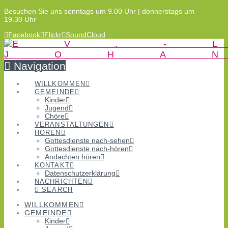
Besuchen Sie uns sonntags um 9.00 Uhr | donnerstags um
19.30 Uhr
Facebook
Flickr
SoundCloud
Navigation
WILLKOMMEN
GEMEINDE
Kinder
Jugend
Chöre
VERANSTALTUNGEN
HÖREN
Gottesdienste nach-sehen
Gottesdienste nach-hören
Andachten hören
KONTAKT
Datenschutzerklärung
NACHRICHTEN
SEARCH
WILLKOMMEN
GEMEINDE
Kinder