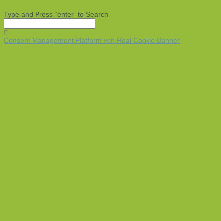
Type and Press “enter” to Search
Consent Management Platform von Real Cookie Banner