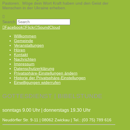
Pastoren. Möge dein Wort Kraft haben und den Geist der
Menschen in der Ukraine erheben.
Search
Facebook
Flickr
SoundCloud
Willkommen
Gemeinde
Veranstaltungen
Hören
Kontakt
Nachrichten
Impressum
Datenschutzerklärung
Privatsphäre-Einstellungen ändern
Historie der Privatsphäre-Einstellungen
Einwilligungen widerrufen
GOTTESDIENST | BIBELSTUNDE
sonntags 9.00 Uhr | donnerstags 19.30 Uhr
Neudörfler Str. 9-11 | 08062 Zwickau | Tel.: (03 75) 789 616