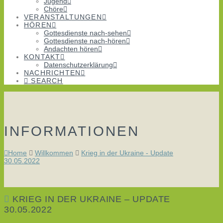
Jugend
Chöre
VERANSTALTUNGEN
HÖREN
Gottesdienste nach-sehen
Gottesdienste nach-hören
Andachten hören
KONTAKT
Datenschutzerklärung
NACHRICHTEN
SEARCH
INFORMATIONEN
Home
Willkommen
Krieg in der Ukraine - Update
30.05.2022
KRIEG IN DER UKRAINE – UPDATE
30.05.2022