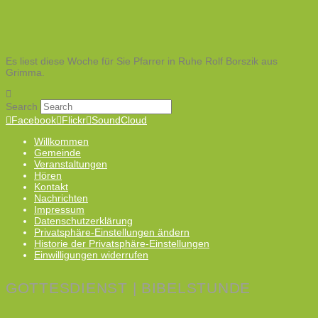
Es liest diese Woche für Sie Pfarrer in Ruhe Rolf Borszik aus
Grimma.
Search
Facebook
Flickr
SoundCloud
Willkommen
Gemeinde
Veranstaltungen
Hören
Kontakt
Nachrichten
Impressum
Datenschutzerklärung
Privatsphäre-Einstellungen ändern
Historie der Privatsphäre-Einstellungen
Einwilligungen widerrufen
GOTTESDIENST | BIBELSTUNDE