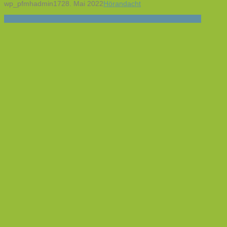
wp_pfmhadmin17
28. Mai 2022
Hörandacht