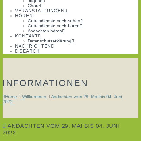
Jugend
Chöre
VERANSTALTUNGEN
HÖREN
Gottesdienste nach-sehen
Gottesdienste nach-hören
Andachten hören
KONTAKT
Datenschutzerklärung
NACHRICHTEN
SEARCH
INFORMATIONEN
Home
Willkommen
Andachten vom 29. Mai bis 04. Juni
2022
ANDACHTEN VOM 29. MAI BIS 04. JUNI
2022