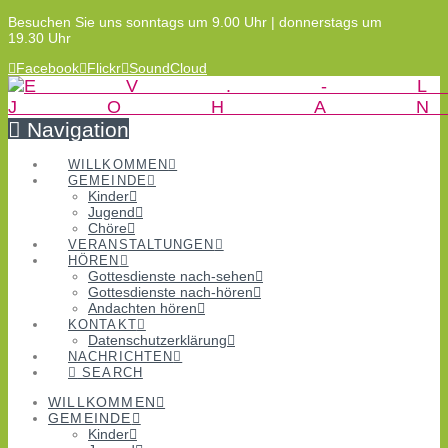
Besuchen Sie uns sonntags um 9.00 Uhr | donnerstags um
19.30 Uhr
Facebook
Flickr
SoundCloud
Navigation
WILLKOMMEN
GEMEINDE
Kinder
Jugend
Chöre
VERANSTALTUNGEN
HÖREN
Gottesdienste nach-sehen
Gottesdienste nach-hören
Andachten hören
KONTAKT
Datenschutzerklärung
NACHRICHTEN
SEARCH
WILLKOMMEN
GEMEINDE
Kinder