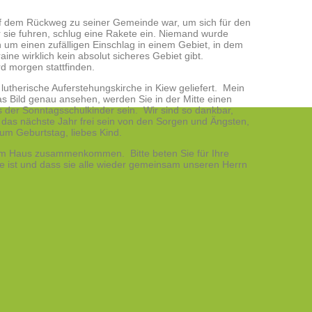
auf dem Rückweg zu seiner Gemeinde war, um sich für den
r sie fuhren, schlug eine Rakete ein. Niemand wurde
um einen zufälligen Einschlag in einem Gebiet, in dem
raine wirklich kein absolut sicheres Gebiet gibt.
ird morgen stattfinden.
lutherische Auferstehungskirche in Kiew geliefert. Mein
das Bild genau ansehen, werden Sie in der Mitte einen
 der Sonntagsschulkinder sein. Wir sind so dankbar,
 das nächste Jahr frei sein von den Sorgen und Ängsten,
 zum Geburtstag, liebes Kind.
em Haus zusammenkommen. Bitte beten Sie für Ihre
de ist und dass sie alle wieder gemeinsam unseren Herrn