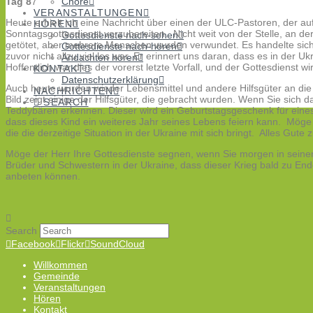
Tag 8
7
Chöre
VERANSTALTUNGEN
Heute erhielt ich eine Nachricht über einen der ULC-Pastoren, der 
HÖREN
Sonntagsgottesdienst vorzubereiten. Nicht weit von der Stelle, an de
Gottesdienste nach-sehen
getötet, aber mehrere Menschen wurden verwundet. Es handelte sich 
Gottesdienste nach-hören
zuvor nicht allzu viel los war. Er erinnert uns daran, dass es in der Uk
Andachten hören
Hoffentlich war dies der vorerst letzte Vorfall, und der Gottesdienst w
KONTAKT
Datenschutzerklärung
Auch heute wurden wieder Lebensmittel und andere Hilfsgüter an die 
NACHRICHTEN
Bild zeigt einige der Hilfsgüter, die gebracht wurden. Wenn Sie sich 
SEARCH
Teddybären erkennen. Dieser wird ein Geburtstagsgeschenk für eines
dass dieses Kind ein weiteres Jahr seines Lebens feiern kann. Möge
die die derzeitige Situation in der Ukraine mit sich bringt. Alles Gute
Möge der Herr Ihre Gottesdienste segnen, wenn Sie morgen in sein
Brüder und Schwestern in der Ukraine, dass dieser Krieg bald zu En
anbeten können.
Search
Facebook
Flickr
SoundCloud
Willkommen
Gemeinde
Veranstaltungen
Hören
Kontakt