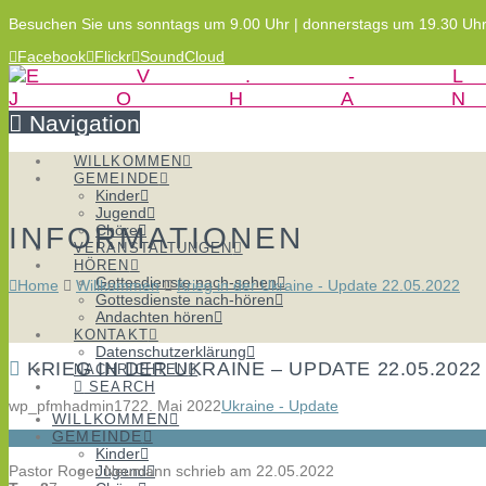
Besuchen Sie uns sonntags um 9.00 Uhr | donnerstags um 19.30 Uh
Facebook
Flickr
SoundCloud
Navigation
WILLKOMMEN
GEMEINDE
Kinder
Jugend
INFORMATIONEN
Chöre
VERANSTALTUNGEN
HÖREN
Gottesdienste nach-sehen
Home
Willkommen
Krieg in der Ukraine - Update 22.05.2022
Gottesdienste nach-hören
Andachten hören
KONTAKT
Datenschutzerklärung
KRIEG IN DER UKRAINE – UPDATE 22.05.2022
NACHRICHTEN
SEARCH
wp_pfmhadmin17
22. Mai 2022
Ukraine - Update
WILLKOMMEN
GEMEINDE
Kinder
Pastor Roger Neumann schrieb am 22.05.2022
Jugend