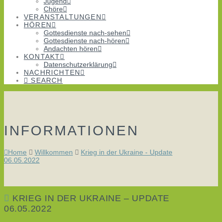
Jugend
Chöre
VERANSTALTUNGEN
HÖREN
Gottesdienste nach-sehen
Gottesdienste nach-hören
Andachten hören
KONTAKT
Datenschutzerklärung
NACHRICHTEN
SEARCH
INFORMATIONEN
Home
Willkommen
Krieg in der Ukraine - Update
06.05.2022
KRIEG IN DER UKRAINE – UPDATE
06.05.2022