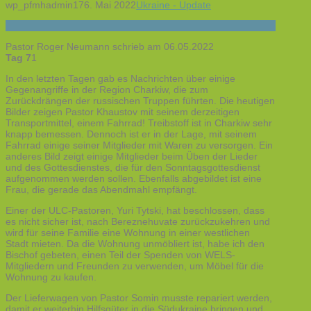
wp_pfmhadmin17
6. Mai 2022
Ukraine - Update
Pastor Roger Neumann schrieb am 06.05.2022
Tag 7
1
In den letzten Tagen gab es Nachrichten über einige
Gegenangriffe in der Region Charkiw, die zum
Zurückdrängen der russischen Truppen führten. Die heutigen
Bilder zeigen Pastor Khaustov mit seinem derzeitigen
Transportmittel, einem Fahrrad! Treibstoff ist in Charkiw sehr
knapp bemessen. Dennoch ist er in der Lage, mit seinem
Fahrrad einige seiner Mitglieder mit Waren zu versorgen. Ein
anderes Bild zeigt einige Mitglieder beim Üben der Lieder
und des Gottesdienstes, die für den Sonntagsgottesdienst
aufgenommen werden sollen. Ebenfalls abgebildet ist eine
Frau, die gerade das Abendmahl empfängt.
Einer der ULC-Pastoren, Yuri Tytski, hat beschlossen, dass
es nicht sicher ist, nach Bereznehuvate zurückzukehren und
wird für seine Familie eine Wohnung in einer westlichen
Stadt mieten. Da die Wohnung unmöbliert ist, habe ich den
Bischof gebeten, einen Teil der Spenden von WELS-
Mitgliedern und Freunden zu verwenden, um Möbel für die
Wohnung zu kaufen.
Der Lieferwagen von Pastor Somin musste repariert werden,
damit er weiterhin Hilfsgüter in die Südukraine bringen und