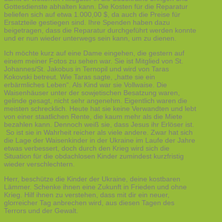
Gottesdienste abhalten kann. Die Kosten für die Reparatur
beliefen sich auf etwa 1.000,00 $, da auch die Preise für
Ersatzteile gestiegen sind. Ihre Spenden haben dazu
beigetragen, dass die Reparatur durchgeführt werden konnte
und er nun wieder unterwegs sein kann, um zu dienen.
Ich möchte kurz auf eine Dame eingehen, die gestern auf
einem meiner Fotos zu sehen war. Sie ist Mitglied von St.
Johannes/St. Jakobus in Ternopil und wird von Taras
Kokovski betreut. Wie Taras sagte, „hatte sie ein
erbärmliches Leben“. Als Kind war sie Vollwaise. Die
Waisenhäuser unter der sowjetischen Besatzung waren,
gelinde gesagt, nicht sehr angenehm. Eigentlich waren die
meisten schrecklich. Heute hat sie keine Verwandten und lebt
von einer staatlichen Rente, die kaum mehr als die Miete
bezahlen kann. Dennoch weiß sie, dass Jesus ihr Erlöser ist.
So ist sie in Wahrheit reicher als viele andere. Zwar hat sich
die Lage der Waisenkinder in der Ukraine im Laufe der Jahre
etwas verbessert, doch durch den Krieg wird sich die
Situation für die obdachlosen Kinder zumindest kurzfristig
wieder verschlechtern.
Herr, beschütze die Kinder der Ukraine, deine kostbaren
Lämmer. Schenke ihnen eine Zukunft in Frieden und ohne
Krieg. Hilf ihnen zu verstehen, dass mit dir ein neuer,
glorreicher Tag anbrechen wird, aus diesen Tagen des
Terrors und der Gewalt.