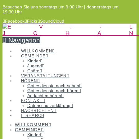
Besuchen Sie uns sonntags um 9.00 Uhr | donnerstags um
19.30 Uhr
Facebook
Flickr
SoundCloud
Navigation
WILLKOMMEN
GEMEINDE
Kinder
Jugend
Chöre
VERANSTALTUNGEN
HÖREN
Gottesdienste nach-sehen
Gottesdienste nach-hören
Andachten hören
KONTAKT
Datenschutzerklärung
NACHRICHTEN
SEARCH
WILLKOMMEN
GEMEINDE
Kinder