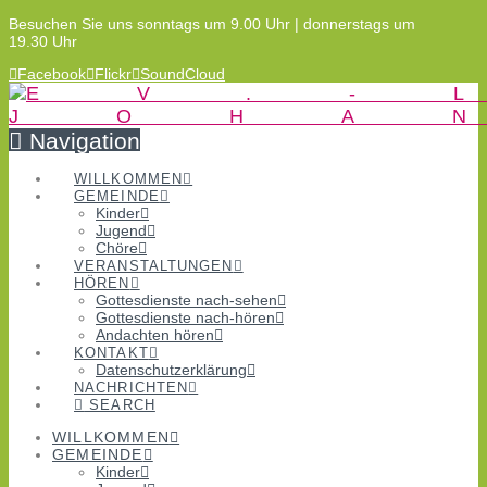
Besuchen Sie uns sonntags um 9.00 Uhr | donnerstags um
19.30 Uhr
Facebook
Flickr
SoundCloud
Navigation
WILLKOMMEN
GEMEINDE
Kinder
Jugend
Chöre
VERANSTALTUNGEN
HÖREN
Gottesdienste nach-sehen
Gottesdienste nach-hören
Andachten hören
KONTAKT
Datenschutzerklärung
NACHRICHTEN
SEARCH
WILLKOMMEN
GEMEINDE
Kinder