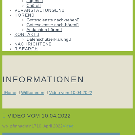
Jugend
Chöre
VERANSTALTUNGEN
HÖREN
Gottesdienste nach-sehen
Gottesdienste nach-hören
Andachten hören
KONTAKT
Datenschutzerklärung
NACHRICHTEN
SEARCH
INFORMATIONEN
Home
Willkommen
Video vom 10.04.2022
VIDEO VOM 10.04.2022
wp_pfmhadmin17
10. April 2022
Video