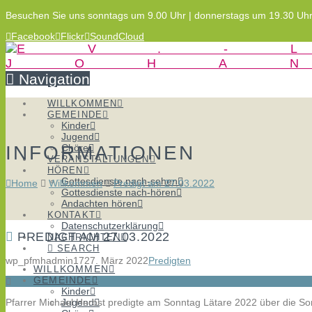
Besuchen Sie uns sonntags um 9.00 Uhr | donnerstags um 19.30 Uh
Facebook
Flickr
SoundCloud
Navigation
WILLKOMMEN
GEMEINDE
Kinder
Jugend
INFORMATIONEN
Chöre
VERANSTALTUNGEN
HÖREN
Gottesdienste nach-sehen
Home
Willkommen
Predigt am 27.03.2022
Gottesdienste nach-hören
Andachten hören
KONTAKT
Datenschutzerklärung
PREDIGT AM 27.03.2022
NACHRICHTEN
SEARCH
wp_pfmhadmin17
27. März 2022
Predigten
WILLKOMMEN
GEMEINDE
Kinder
Pfarrer Michael Herbst predigte am Sonntag Lätare 2022 über die Son
Jugend