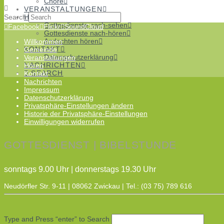
Chöre
VERANSTALTUNGEN
Search
HÖREN
Gottesdienste nach-sehen
Facebook
Flickr
SoundCloud
Gottesdienste nach-hören
Andachten hören
Willkommen
KONTAKT
Gemeinde
Datenschutzerklärung
Veranstaltungen
NACHRICHTEN
Hören
SEARCH
Kontakt
Nachrichten
Impressum
Datenschutzerklärung
Privatsphäre-Einstellungen ändern
Historie der Privatsphäre-Einstellungen
Einwilligungen widerrufen
GOTTESDIENST | BIBELSTUNDE
sonntags 9.00 Uhr | donnerstags 19.30 Uhr
Neudörfler Str. 9-11 | 08062 Zwickau | Tel.: (03 75) 789 616
Type and Press “enter” to Search