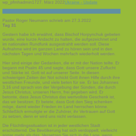
wp_pfmhadmin17
27. März 2022
Ukraine - Update
Pastor Roger Neumann schrieb am 27.3.2022
Tag 31
Gestern habe ich erwähnt, dass Bischof Horpynchuk gebeten
wurde, eine kurze Andacht zu halten, die aufgezeichnet und
im nationalen Rundfunk ausgestrahlt werden soll. Diese
Aufnahme wird im ganzen Land zu hören sein und in den
nächsten Tagen und Wochen mehrfach wiederholt werden.
Hier sind einige der Gedanken, die er mit der Nation teilte. Er
begann mit Psalm 45 und sagte, dass Gott unsere Zuflucht
und Stärke ist. Gott ist auf unserer Seite. In diesen
schwierigen Zeiten der Not schickt Gott ihnen Hilfe durch ihre
westlichen Freunde, und viele beten für sie. Er las Johannes
3,16 und sprach von der Vergebung der Sünden, die durch
Jesus Christus, unseren Herrn, frei gegeben wird. Er
betonte, dass Jesus Christus das wertvollste Geschenk ist,
das wir besitzen. Er betete, dass Gott den Sieg schenken
möge, damit wieder Frieden im Land herrschen könne.
Schließlich ermutigte er die Zuhörer, ihr Vertrauen auf Gott
zu setzen, denn er wird uns nicht verlassen.
Die Flüchtlingssituation ist in jeder westlichen Stadt
erschütternd. Die Bevölkerung hat sich verdoppelt, vielleicht
sogar mehr als das. Versetzen Sie sich in die Lage, wenn