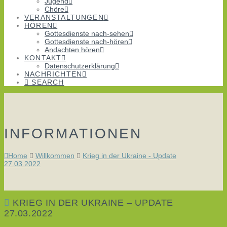
Jugend
Chöre
VERANSTALTUNGEN
HÖREN
Gottesdienste nach-sehen
Gottesdienste nach-hören
Andachten hören
KONTAKT
Datenschutzerklärung
NACHRICHTEN
SEARCH
INFORMATIONEN
Home
Willkommen
Krieg in der Ukraine - Update
27.03.2022
KRIEG IN DER UKRAINE – UPDATE
27.03.2022