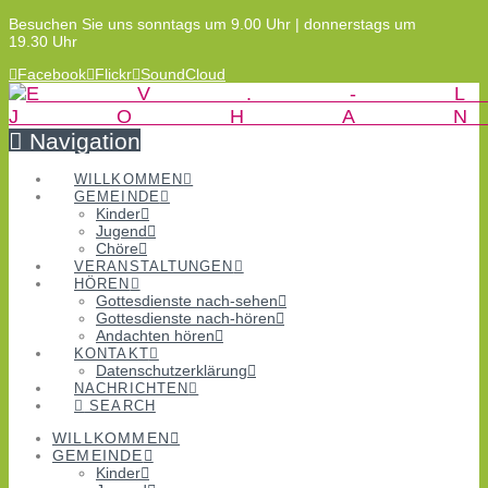
Besuchen Sie uns sonntags um 9.00 Uhr | donnerstags um
19.30 Uhr
Facebook
Flickr
SoundCloud
Navigation
WILLKOMMEN
GEMEINDE
Kinder
Jugend
Chöre
VERANSTALTUNGEN
HÖREN
Gottesdienste nach-sehen
Gottesdienste nach-hören
Andachten hören
KONTAKT
Datenschutzerklärung
NACHRICHTEN
SEARCH
WILLKOMMEN
GEMEINDE
Kinder