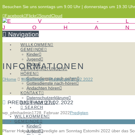
Besuchen Sie uns sonntags um 9.00 Uhr | donnerstags um 19.30 Uh
Facebook
Flickr
SoundCloud
Navigation
WILLKOMMEN
GEMEINDE
Kinder
Jugend
INFORMATIONEN
Chöre
VERANSTALTUNGEN
HÖREN
Gottesdienste nach-sehen
Home
Willkommen
Predigt am 27.02.2022
Gottesdienste nach-hören
Andachten hören
KONTAKT
Datenschutzerklärung
PREDIGT AM 27.02.2022
NACHRICHTEN
SEARCH
wp_pfmhadmin17
28. Februar 2022
Predigten
WILLKOMMEN
GEMEINDE
Kinder
Pfarrer Holger Weiß predigte am Sonntag Estomihi 2022 über das S
Jugend