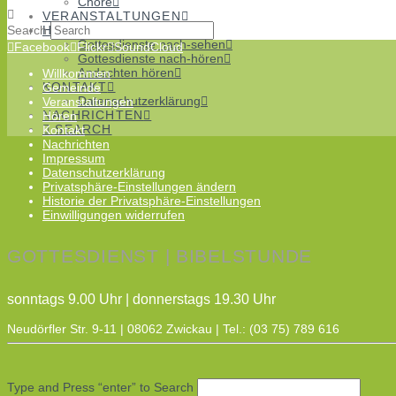
Chöre
VERANSTALTUNGEN
Search
HÖREN
Gottesdienste nach-sehen
Facebook
Flickr
SoundCloud
Gottesdienste nach-hören
Andachten hören
Willkommen
KONTAKT
Gemeinde
Datenschutzerklärung
Veranstaltungen
NACHRICHTEN
Hören
SEARCH
Kontakt
Nachrichten
Impressum
Datenschutzerklärung
Privatsphäre-Einstellungen ändern
Historie der Privatsphäre-Einstellungen
Einwilligungen widerrufen
GOTTESDIENST | BIBELSTUNDE
sonntags 9.00 Uhr | donnerstags 19.30 Uhr
Neudörfler Str. 9-11 | 08062 Zwickau | Tel.: (03 75) 789 616
Type and Press “enter” to Search