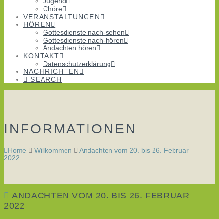
Jugend
Chöre
VERANSTALTUNGEN
HÖREN
Gottesdienste nach-sehen
Gottesdienste nach-hören
Andachten hören
KONTAKT
Datenschutzerklärung
NACHRICHTEN
SEARCH
INFORMATIONEN
Home
Willkommen
Andachten vom 20. bis 26. Februar
2022
ANDACHTEN VOM 20. BIS 26. FEBRUAR
2022