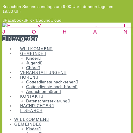
Besuchen Sie uns sonntags um 9.00 Uhr | donnerstags um
19.30 Uhr
Facebook
Flickr
SoundCloud
Navigation
WILLKOMMEN
GEMEINDE
Kinder
Jugend
Chöre
VERANSTALTUNGEN
HÖREN
Gottesdienste nach-sehen
Gottesdienste nach-hören
Andachten hören
KONTAKT
Datenschutzerklärung
NACHRICHTEN
SEARCH
WILLKOMMEN
GEMEINDE
Kinder