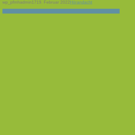
wp_pfmhadmin17
19. Februar 2022
Hörandacht