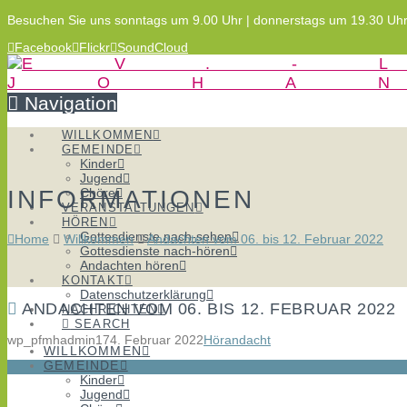
Besuchen Sie uns sonntags um 9.00 Uhr | donnerstags um 19.30 Uh
Facebook
Flickr
SoundCloud
Navigation
WILLKOMMEN
GEMEINDE
Kinder
Jugend
INFORMATIONEN
Chöre
VERANSTALTUNGEN
HÖREN
Gottesdienste nach-sehen
Home
Willkommen
Andachten vom 06. bis 12. Februar 2022
Gottesdienste nach-hören
Andachten hören
KONTAKT
Datenschutzerklärung
ANDACHTEN VOM 06. BIS 12. FEBRUAR 2022
NACHRICHTEN
SEARCH
wp_pfmhadmin17
4. Februar 2022
Hörandacht
WILLKOMMEN
GEMEINDE
Kinder
Jugend