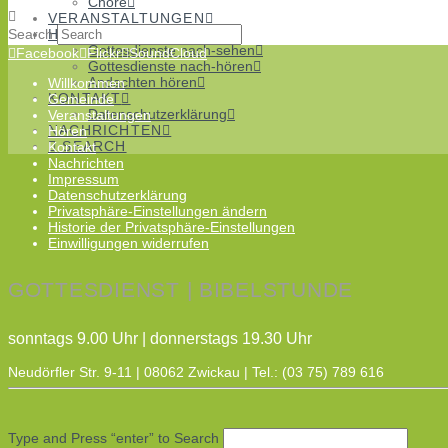
Chöre
VERANSTALTUNGEN
Search
HÖREN
Gottesdienste nach-sehen
Facebook
Flickr
SoundCloud
Gottesdienste nach-hören
Andachten hören
Willkommen
KONTAKT
Gemeinde
Datenschutzerklärung
Veranstaltungen
NACHRICHTEN
Hören
SEARCH
Kontakt
Nachrichten
Impressum
Datenschutzerklärung
Privatsphäre-Einstellungen ändern
Historie der Privatsphäre-Einstellungen
Einwilligungen widerrufen
GOTTESDIENST | BIBELSTUNDE
sonntags 9.00 Uhr | donnerstags 19.30 Uhr
Neudörfler Str. 9-11 | 08062 Zwickau | Tel.: (03 75) 789 616
Type and Press “enter” to Search