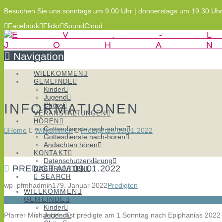
Besuchen Sie uns sonntags um 9.00 Uhr | donnerstags um 19.30 Uh
Facebook
Flickr
SoundCloud
Navigation
WILLKOMMEN
GEMEINDE
Kinder
Jugend
INFORMATIONEN
Chöre
VERANSTALTUNGEN
HÖREN
Gottesdienste nach-sehen
Home
Willkommen
Predigt am 09.01.2022
Gottesdienste nach-hören
Andachten hören
KONTAKT
Datenschutzerklärung
PREDIGT AM 09.01.2022
NACHRICHTEN
SEARCH
wp_pfmhadmin17
9. Januar 2022
Predigten
WILLKOMMEN
GEMEINDE
Kinder
Pfarrer Michael Herbst predigte am 1.Sonntag nach Epiphanias 2022
Jugend