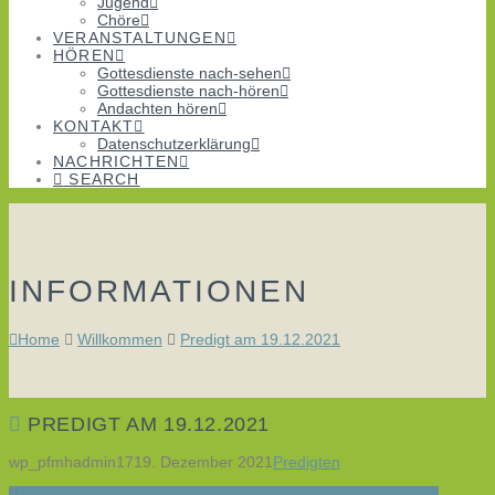
Jugend
Chöre
VERANSTALTUNGEN
HÖREN
Gottesdienste nach-sehen
Gottesdienste nach-hören
Andachten hören
KONTAKT
Datenschutzerklärung
NACHRICHTEN
SEARCH
INFORMATIONEN
Home
Willkommen
Predigt am 19.12.2021
PREDIGT AM 19.12.2021
wp_pfmhadmin17
19. Dezember 2021
Predigten