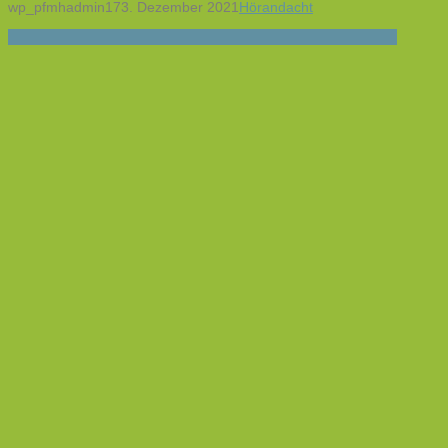
wp_pfmhadmin17
3. Dezember 2021
Hörandacht