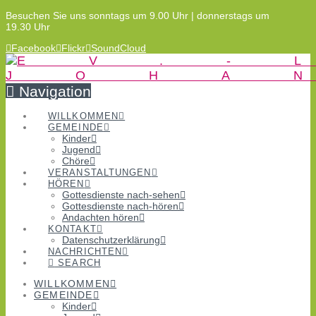
Besuchen Sie uns sonntags um 9.00 Uhr | donnerstags um
19.30 Uhr
Facebook
Flickr
SoundCloud
Navigation
WILLKOMMEN
GEMEINDE
Kinder
Jugend
Chöre
VERANSTALTUNGEN
HÖREN
Gottesdienste nach-sehen
Gottesdienste nach-hören
Andachten hören
KONTAKT
Datenschutzerklärung
NACHRICHTEN
SEARCH
WILLKOMMEN
GEMEINDE
Kinder