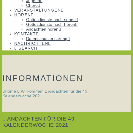
Jugend
Chöre
VERANSTALTUNGEN
HÖREN
Gottesdienste nach-sehen
Gottesdienste nach-hören
Andachten hören
KONTAKT
Datenschutzerklärung
NACHRICHTEN
SEARCH
INFORMATIONEN
Home
Willkommen
Andachten für die 49.
Kalenderwoche 2021
ANDACHTEN FÜR DIE 49.
KALENDERWOCHE 2021