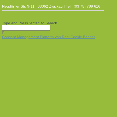
Neudörfler Str. 9-11 | 08062 Zwickau | Tel.: (03 75) 789 616
Type and Press “enter” to Search
Consent Management Platform von Real Cookie Banner