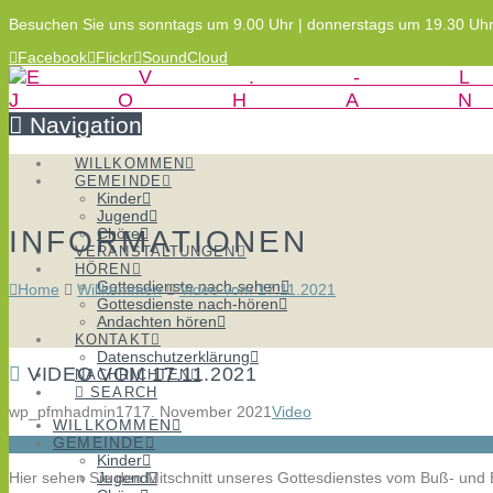
Besuchen Sie uns sonntags um 9.00 Uhr | donnerstags um 19.30 Uh
Facebook
Flickr
SoundCloud
Navigation
WILLKOMMEN
GEMEINDE
Kinder
Jugend
INFORMATIONEN
Chöre
VERANSTALTUNGEN
HÖREN
Gottesdienste nach-sehen
Home
Willkommen
Video vom 17.11.2021
Gottesdienste nach-hören
Andachten hören
KONTAKT
Datenschutzerklärung
VIDEO VOM 17.11.2021
NACHRICHTEN
SEARCH
wp_pfmhadmin17
17. November 2021
Video
WILLKOMMEN
GEMEINDE
Kinder
Hier sehen Sie den Mitschnitt unseres Gottesdienstes vom Buß- und 
Jugend