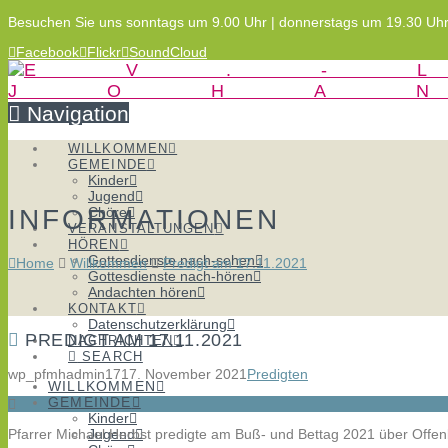
Besuchen Sie uns sonntags um 9.00 Uhr | donnerstags um 19.30 Uh
Facebook
Flickr
SoundCloud
Navigation
WILLKOMMEN
GEMEINDE
Kinder
Jugend
INFORMATIONEN
Chöre
VERANSTALTUNGEN
HÖREN
Gottesdienste nach-sehen
Home
Willkommen
Predigt am 17.11.2021
Gottesdienste nach-hören
Andachten hören
KONTAKT
Datenschutzerklärung
PREDIGT AM 17.11.2021
NACHRICHTEN
SEARCH
wp_pfmhadmin17
17. November 2021
Predigten
WILLKOMMEN
GEMEINDE
Kinder
Pfarrer Michael Herbst predigte am Buß- und Bettag 2021 über Offe
Jugend