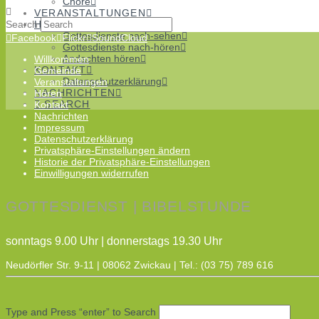
Chöre
VERANSTALTUNGEN
Search
HÖREN
Gottesdienste nach-sehen
Facebook
Flickr
SoundCloud
Gottesdienste nach-hören
Andachten hören
Willkommen
KONTAKT
Gemeinde
Datenschutzerklärung
Veranstaltungen
NACHRICHTEN
Hören
SEARCH
Kontakt
Nachrichten
Impressum
Datenschutzerklärung
Privatsphäre-Einstellungen ändern
Historie der Privatsphäre-Einstellungen
Einwilligungen widerrufen
GOTTESDIENST | BIBELSTUNDE
sonntags 9.00 Uhr | donnerstags 19.30 Uhr
Neudörfler Str. 9-11 | 08062 Zwickau | Tel.: (03 75) 789 616
Type and Press “enter” to Search